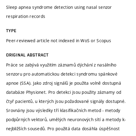
Sleep apnea syndrome detection using nasal senzor
respiration records
TYPE
Peer-reviewed article not indexed in WoS or Scopus
ORIGINAL ABSTRACT
Práce se zabývá využitím záznamů dýchání z nasálního
senzoru pro automatickou detekci syndromu spánkové
apnoe (SSA). Jako zdroj signálů je použita volně dostupná
databáze Physionet. Pro detekci jsou použity záznamy od
čtyř pacientů, u kterých jsou požadované signály dostupné.
Srovnány jsou výsledky tří klasiﬁkačních metod - metody
podpůrných vektorů, umělých neuronových sítí a metody k-
nejbližších sousedů. Pro použitá data dosáhla úspěšnost