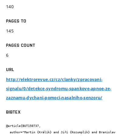
140
PAGES TO
145
PAGES COUNT
6
URL
http://elektrorevue.cz/cz/clanky/zpracovani-
signalu/0/detekce-syndromu-spankove-apnoe-ze-
zaznamu-dychani-pomoci-nasalniho-senzoru/
BIBTEX
@article{BUT150737,

  author="Martin {Králík} and Jiří {Kozumplík} and Branislav 