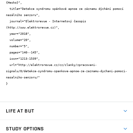
{Hesko}",

  title="Detekce syndromu spánkové apnoe ze záznamu dýchání pomocí 
nasálního senzoru",

  journal="Elektrorevue - Internetový časopis 
(http://www.elektrorevue.cz)",

  year="2018",

  volume="20",

  number="5",

  pages="140--145",

  issn="1213-1539",

  url="http://elektrorevue.cz/cz/clanky/zpracovani-
signalu/0/detekce-syndromu-spankove-apnoe-ze-zaznamu-dychani-pomoci-
nasalniho-senzoru/"

}
LIFE AT BUT
BUT Ambience
STUDY OPTIONS