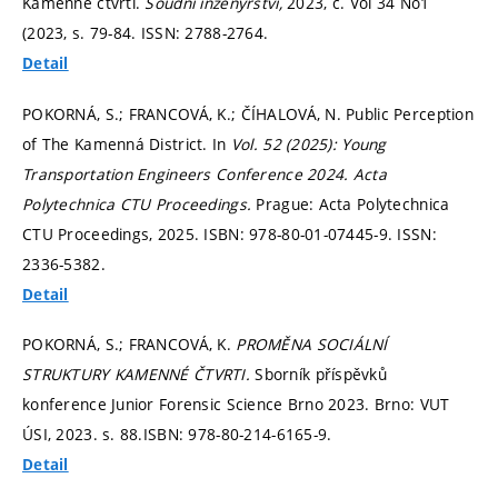
Kamenné čtvrti.
Soudní inženýrství,
2023, č. Vol 34 No1
(2023,
s. 79-84.
ISSN: 2788-2764.
Detail
POKORNÁ, S.; FRANCOVÁ, K.; ČÍHALOVÁ, N. Public Perception
of The Kamenná District. In
Vol. 52 (2025): Young
Transportation Engineers Conference 2024.
Acta
Polytechnica CTU Proceedings.
Prague: Acta Polytechnica
CTU Proceedings, 2025. ISBN: 978-80-01-07445-9. ISSN:
2336-5382.
Detail
POKORNÁ, S.; FRANCOVÁ, K.
PROMĚNA SOCIÁLNÍ
STRUKTURY KAMENNÉ ČTVRTI.
Sborník příspěvků
konference Junior Forensic Science Brno 2023. Brno: VUT
ÚSI, 2023.
s. 88.
ISBN: 978-80-214-6165-9.
Detail