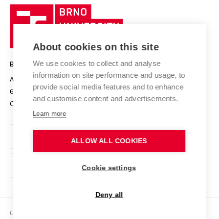
University profile
Research quality assurance system
International Staff Week
Brno
Sustainable university
University
Research infrastructures
International Agreements
of
Entrepreneurial University / ContriBUTe
Knowledge Transfer
University Networks
About cookies on this site
Technology
Safe University
Open Science
Cooperation with Schools
We use cookies to collect and analyse
BRNO UNIVERSITY OF TECHNOLOGY
Organization Structure
Projects
information on site performance and usage, to
Antonínská 548/1
www.vut.cz
provide social media features and to enhance
Projects from Structural Funds
602 00 Brno
vut@vutbr.cz
Official notice board
and customise content and advertisements.
Czech Republic
Specific University Research
Personal Data Protection
Learn more
Career at BUT
ALLOW ALL COOKIES
Support and development of employees and students
Equal opportunities
Cookie settings
Social Safety
Deny all
HR Award
Copyright © 2026 VUT