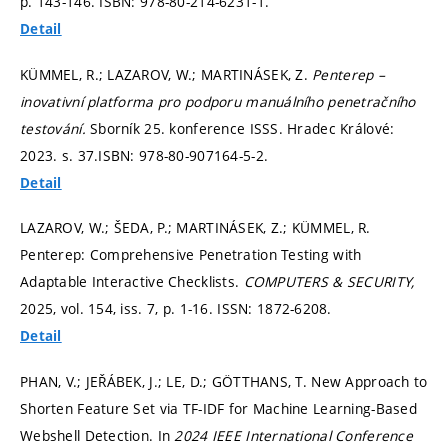
p. 143-146.
ISBN: 978-80-214-6231-1.
Detail
KÜMMEL, R.; LAZAROV, W.; MARTINÁSEK, Z.
Penterep –
inovativní platforma pro podporu manuálního penetračního
testování.
Sborník 25. konference ISSS. Hradec Králové:
2023.
s. 37.
ISBN: 978-80-907164-5-2.
Detail
LAZAROV, W.; ŠEDA, P.; MARTINÁSEK, Z.; KÜMMEL, R.
Penterep: Comprehensive Penetration Testing with
Adaptable Interactive Checklists.
COMPUTERS & SECURITY,
2025, vol. 154, iss. 7,
p. 1-16.
ISSN: 1872-6208.
Detail
PHAN, V.; JEŘÁBEK, J.; LE, D.; GÖTTHANS, T. New Approach to
Shorten Feature Set via TF-IDF for Machine Learning-Based
Webshell Detection. In
2024 IEEE International Conference