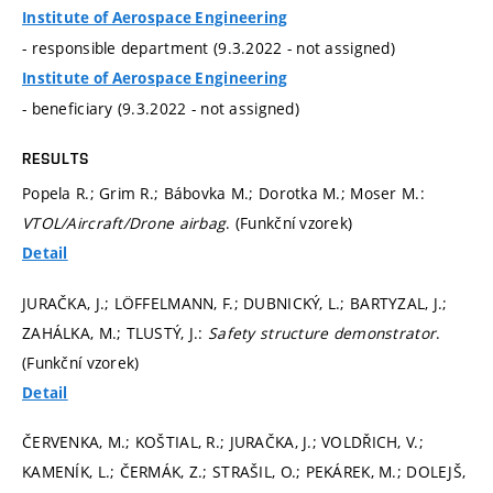
Institute of Aerospace Engineering
- responsible department (9.3.2022 - not assigned)
Institute of Aerospace Engineering
- beneficiary (9.3.2022 - not assigned)
RESULTS
Popela R.; Grim R.; Bábovka M.; Dorotka M.; Moser M.:
VTOL/Aircraft/Drone airbag
. (Funkční vzorek)
Detail
JURAČKA, J.; LÖFFELMANN, F.; DUBNICKÝ, L.; BARTYZAL, J.;
ZAHÁLKA, M.; TLUSTÝ, J.:
Safety structure demonstrator
.
(Funkční vzorek)
Detail
ČERVENKA, M.; KOŠTIAL, R.; JURAČKA, J.; VOLDŘICH, V.;
KAMENÍK, L.; ČERMÁK, Z.; STRAŠIL, O.; PEKÁREK, M.; DOLEJŠ,