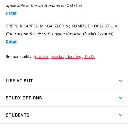
applicable in the stratosphere
. (Ostatní)
Detail
GREPL, R.; APPEL, M.; GAJZLER, V.; KLIMEŠ, D.; OPLUŠTIL, V.:
Control unit for aircraft engine dosator
. (Funkční vzorek)
Detail
Responsibility:
Juračka Jaroslav, doc. Ing., Ph.D.
LIFE AT BUT
BUT Ambience
STUDY OPTIONS
Spaces
Join BUT
Dormitories
STUDENTS
Short-term studies
Refectories
Courses
Study Regulations
Going Abroad
Scholarships