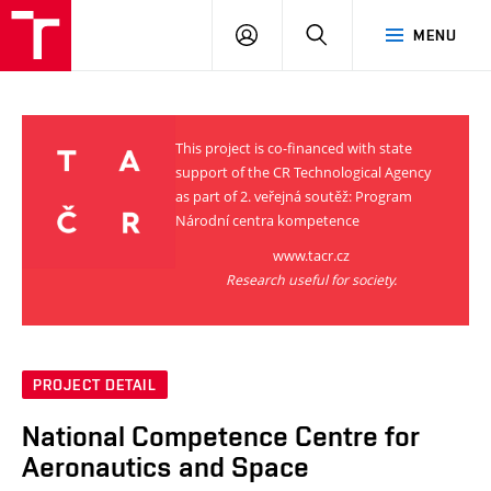
VUT
LOG
SEARCH
MENU
IN
This project is co-financed with state
support of the CR Technological Agency
as part of 2. veřejná soutěž: Program
Národní centra kompetence
www.tacr.cz
Research useful for society.
PROJECT DETAIL
National Competence Centre for
Aeronautics and Space