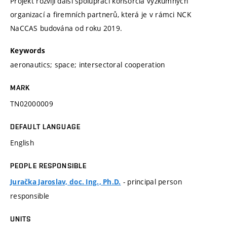
Projekt rozvíjí další spolupráci konsorcia výzkumných
organizací a firemních partnerů, která je v rámci NCK
NaCCAS budována od roku 2019.
Keywords
aeronautics; space; intersectoral cooperation
MARK
TN02000009
DEFAULT LANGUAGE
English
PEOPLE RESPONSIBLE
- principal person
Juračka Jaroslav, doc. Ing., Ph.D.
responsible
UNITS