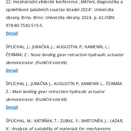
22. mezinárodní vědecké konference „Měření, diagnostika a
spolehlivost palubních soustav letadel 2024“. Univerzita
obrany, Brno. Brno: Univerzita obrany, 2024.
p. 42.
ISBN:
978-80-7582-515-5.
Detail
ŠPLÍCHAL, J.; JURAČKA, J.; AUGUSTIN, P.; KAMENÍK, L.;
ČERMÁK, Z.:
Nose landing gear retraction hydraulic actuator
demonstrator
. (Funkční vzorek)
Detail
ŠPLÍCHAL J., JURAČKA J., AUGUSTÍN P., KAMENÍK L., ČERMÁK
Z.:
Main landing gear retraction hydraulic actuator
demonstrator
. (Funkční vzorek)
Detail
ŠPLÍCHAL, M.; KATRŇÁK, T.; ZUBAĽ, F.; BARTONĚK, J.; LAZAR,
V.:
Analysis of suitability of materials for mechanisms