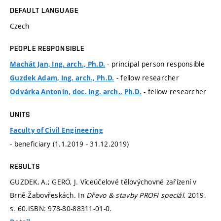
DEFAULT LANGUAGE
Czech
PEOPLE RESPONSIBLE
- principal person responsible
Machát Jan, Ing. arch., Ph.D.
- fellow researcher
Guzdek Adam, Ing. arch., Ph.D.
- fellow researcher
Odvárka Antonín, doc. Ing. arch., Ph.D.
UNITS
Faculty of Civil Engineering
- beneficiary (1.1.2019 - 31.12.2019)
RESULTS
GUZDEK, A.; GERÖ, J. Víceúčelové tělovýchovné zařízení v
Brně-Žabovřeskách. In
Dřevo & stavby PROFI speciál.
2019.
s. 60.
ISBN: 978-80-88311-01-0.