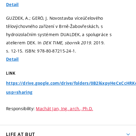
Detail
GUZDEK, A.; GERÖ, J. Novostavba víceúčelového
tělovýchovného zařízení v Brně-Žabovřeskách, s
hydroizolačním systémem DUALDEK, a spolupráce s
atelierem DEK. In
DEK TIME, sborník 2019.
2019.
s. 12-15.
ISBN: 978-80-87215-24-1.
Detail
LINK
https://drive.google.com/drive/folders/0B2l6xpyHeCxCcHR
usp=sharing
Responsibility:
Machát Jan, Ing. arch., Ph.D.
LIFE AT BUT