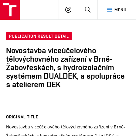
VUT
LOG
SEARCH
MENU
IN
PUBLICATION RESULT DETAIL
Novostavba víceúčelového
tělovýchovného zařízení v Brně-
Žabovřeskách, s hydroizolačním
systémem DUALDEK, a spolupráce
s atelierem DEK
ORIGINAL TITLE
Novostavba víceúčelového tělovýchovného zařízení v Brně-
Žabovřeskách, s hydroizolačním systémem DUALDEK, a