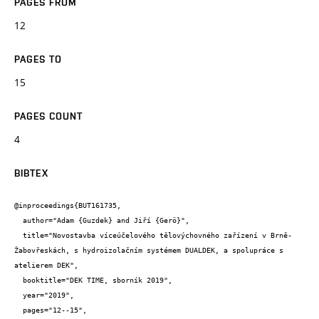
PAGES FROM
12
PAGES TO
15
PAGES COUNT
4
BIBTEX
@inproceedings{BUT161735,

  author="Adam {Guzdek} and Jiří {Gerö}",

  title="Novostavba víceúčelového tělovýchovného zařízení v Brně-
Žabovřeskách, s hydroizolačním systémem DUALDEK, a spolupráce s 
atelierem DEK",

  booktitle="DEK TIME, sborník 2019",

  year="2019",

  pages="12--15",
