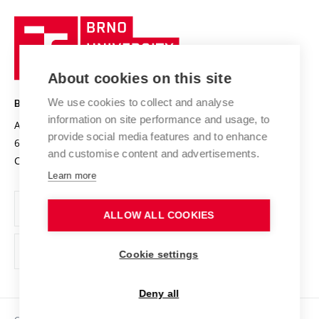
University profile
Research quality assurance system
International Staff Week
Brno
Sustainable university
University
Research infrastructures
International Agreements
of
Entrepreneurial University / ContriBUTe
Knowledge Transfer
University Networks
About cookies on this site
Technology
Safe University
Open Science
Cooperation with Schools
We use cookies to collect and analyse
BRNO UNIVERSITY OF TECHNOLOGY
Organization Structure
Projects
information on site performance and usage, to
Antonínská 548/1
www.vut.cz
provide social media features and to enhance
Projects from Structural Funds
602 00 Brno
vut@vutbr.cz
Official notice board
and customise content and advertisements.
Czech Republic
Specific University Research
Personal Data Protection
Learn more
Career at BUT
ALLOW ALL COOKIES
Support and development of employees and students
Equal opportunities
Cookie settings
Social Safety
Deny all
HR Award