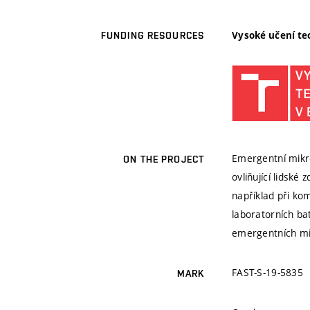
Vysoké učení te
FUNDING RESOURCES
Emergentní mikro
ON THE PROJECT
ovliňující lidské
například při ko
laboratorních ba
emergentních mi
FAST-S-19-5835
MARK