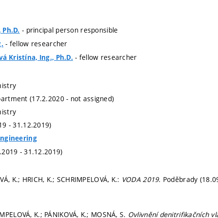
- principal person responsible
, Ph.D.
- fellow researcher
g.
- fellow researcher
á Kristína, Ing., Ph.D.
istry
partment (17.2.2020 - not assigned)
istry
019 - 31.12.2019)
 Engineering
1.2019 - 31.12.2019)
VÁ, K.; HRICH, K.; SCHRIMPELOVÁ, K.:
VODA 2019
. Poděbrady (18.0
IMPELOVÁ, K.; PÁNIKOVÁ, K.; MOSNÁ, S.
Ovlivnění denitrifikačních v