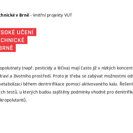
- Vnitřní projekty VUT
chnické v Brně
polutnaty (např. pesticidy a léčiva) mají často již v nízkých koncen
 zdraví a životního prostředí. Proto je třeba se zabývat možnostmi od
metabolizaci během dentririfikace pomocí aktivovaného kalu. Řešení
tch testů, u kterých budou zajištěny podmínky vhodné pro denitrifi
kropolutantů.