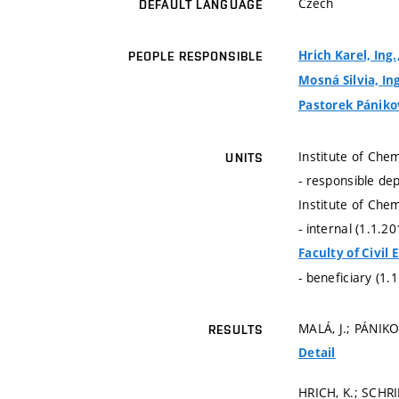
Czech
DEFAULT LANGUAGE
Hrich Karel, Ing.
PEOPLE RESPONSIBLE
Mosná Silvia, In
Pastorek Pánikov
Institute of Chem
UNITS
- responsible de
Institute of Chem
- internal (1.1.2
Faculty of Civil
- beneficiary (1.
MALÁ, J.; PÁNIKO
RESULTS
Detail
HRICH, K.; SCHR