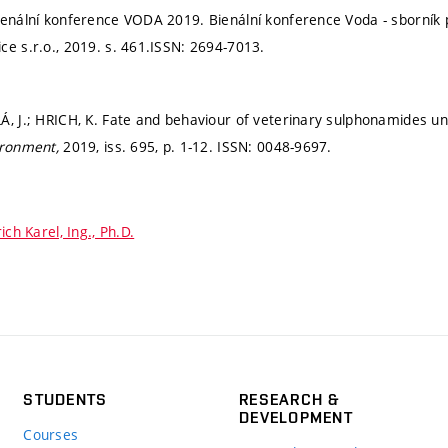
ienální konference VODA 2019. Bienální konference Voda - sborník 
ce s.r.o., 2019.
s. 461.
ISSN: 2694-7013.
Á, J.; HRICH, K. Fate and behaviour of veterinary sulphonamides un
ironment,
2019, iss. 695,
p. 1-12.
ISSN: 0048-9697.
ich Karel, Ing., Ph.D.
STUDENTS
RESEARCH &
DEVELOPMENT
Courses