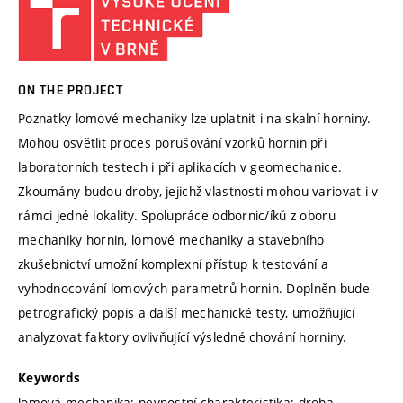
ON THE PROJECT
Poznatky lomové mechaniky lze uplatnit i na skalní horniny.
Mohou osvětlit proces porušování vzorků hornin při
laboratorních testech i při aplikacích v geomechanice.
Zkoumány budou droby, jejichž vlastnosti mohou variovat i v
rámci jedné lokality. Spolupráce odbornic/íků z oboru
mechaniky hornin, lomové mechaniky a stavebního
zkušebnictví umožní komplexní přístup k testování a
vyhodnocování lomových parametrů hornin. Doplněn bude
petrografický popis a další mechanické testy, umožňující
analyzovat faktory ovlivňující výsledné chování horniny.
Keywords
lomová mechanika; pevnostní charakteristika; droba