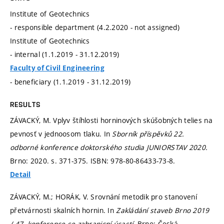
Institute of Geotechnics
- responsible department (4.2.2020 - not assigned)
Institute of Geotechnics
- internal (1.1.2019 - 31.12.2019)
Faculty of Civil Engineering
- beneficiary (1.1.2019 - 31.12.2019)
RESULTS
ZÁVACKÝ, M. Vplyv štíhlosti horninových skúšobných telies na
pevnosť v jednoosom tlaku. In
Sborník příspěvků 22.
odborné konference doktorského studia JUNIORSTAV 2020.
Brno: 2020.
s. 371-375.
ISBN: 978-80-86433-73-8.
Detail
ZÁVACKÝ, M.; HORÁK, V. Srovnání metodik pro stanovení
přetvárnosti skalních hornin. In
Zakládání staveb Brno 2019
/ 47. konference se zahranicní úcastí.
Brno: Česká