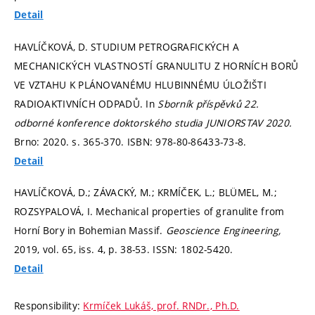
Detail
HAVLÍČKOVÁ, D. STUDIUM PETROGRAFICKÝCH A
MECHANICKÝCH VLASTNOSTÍ GRANULITU Z HORNÍCH BORŮ
VE VZTAHU K PLÁNOVANÉMU HLUBINNÉMU ÚLOŽIŠTI
RADIOAKTIVNÍCH ODPADŮ. In
Sborník příspěvků 22.
odborné konference doktorského studia JUNIORSTAV 2020.
Brno: 2020.
s. 365-370.
ISBN: 978-80-86433-73-8.
Detail
HAVLÍČKOVÁ, D.; ZÁVACKÝ, M.; KRMÍČEK, L.; BLÜMEL, M.;
ROZSYPALOVÁ, I. Mechanical properties of granulite from
Horní Bory in Bohemian Massif.
Geoscience Engineering,
2019, vol. 65, iss. 4,
p. 38-53.
ISSN: 1802-5420.
Detail
Responsibility:
Krmíček Lukáš, prof. RNDr., Ph.D.