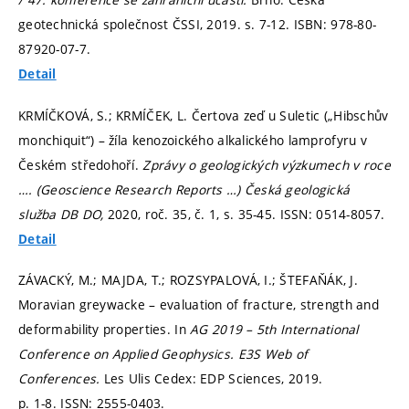
geotechnická společnost ČSSI, 2019.
s. 7-12.
ISBN: 978-80-
87920-07-7.
Detail
KRMÍČKOVÁ, S.; KRMÍČEK, L. Čertova zeď u Suletic („Hibschův
monchiquit“) – žíla kenozoického alkalického lamprofyru v
Českém středohoří.
Zprávy o geologických výzkumech v roce
…. (Geoscience Research Reports …) Česká geologická
služba DB DO,
2020, roč. 35, č. 1,
s. 35-45.
ISSN: 0514-8057.
Detail
ZÁVACKÝ, M.; MAJDA, T.; ROZSYPALOVÁ, I.; ŠTEFAŇÁK, J.
Moravian greywacke – evaluation of fracture, strength and
deformability properties. In
AG 2019 – 5th International
Conference on Applied Geophysics.
E3S Web of
Conferences.
Les Ulis Cedex: EDP Sciences, 2019.
p. 1-8.
ISSN: 2555-0403.