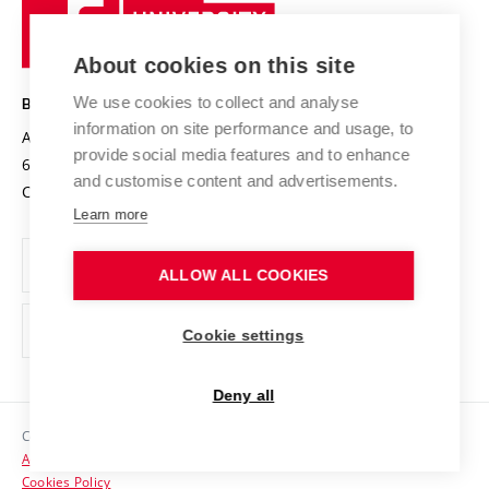
Sustainable university
University
Research infrastructures
International Agreements
of
Entrepreneurial University / ContriBUTe
Knowledge Transfer
University Networks
About cookies on this site
Technology
Safe University
Open Science
Cooperation with Schools
We use cookies to collect and analyse
BRNO UNIVERSITY OF TECHNOLOGY
Organization Structure
Projects
information on site performance and usage, to
Antonínská 548/1
www.vut.cz
provide social media features and to enhance
Projects from Structural Funds
602 00 Brno
vut@vutbr.cz
Official notice board
and customise content and advertisements.
Czech Republic
Specific University Research
Personal Data Protection
Learn more
Career at BUT
ALLOW ALL COOKIES
Support and development of employees and students
Equal opportunities
Cookie settings
Social Safety
Deny all
HR Award
Copyright © 2026 VUT
Accessibility Statement
Contacts
Cookies Policy