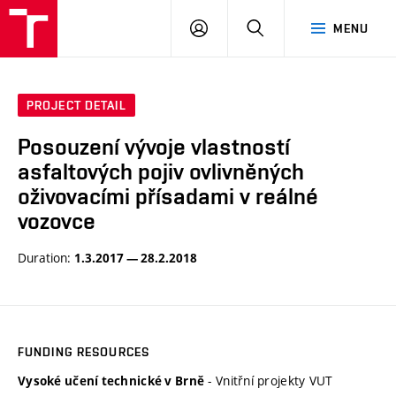
VUT
LOG
SEARCH
MENU
IN
PROJECT DETAIL
Posouzení vývoje vlastností
asfaltových pojiv ovlivněných
oživovacími přísadami v reálné
vozovce
Duration:
1.3.2017 — 28.2.2018
FUNDING RESOURCES
- Vnitřní projekty VUT
Vysoké učení technické v Brně