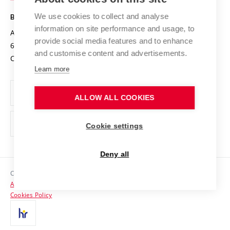
Safe University
Open Science
Cooperation with Schools
We use cookies to collect and analyse
BRNO UNIVERSITY OF TECHNOLOGY
Organization Structure
Projects
information on site performance and usage, to
Antonínská 548/1
www.vut.cz
provide social media features and to enhance
Projects from Structural Funds
602 00 Brno
vut@vutbr.cz
Official notice board
and customise content and advertisements.
Czech Republic
Specific University Research
Personal Data Protection
Learn more
Career at BUT
ALLOW ALL COOKIES
Support and development of employees and students
Equal opportunities
Cookie settings
Social Safety
Deny all
HR Award
Copyright © 2026 VUT
Accessibility Statement
Contacts
Cookies Policy
Media
Alumni