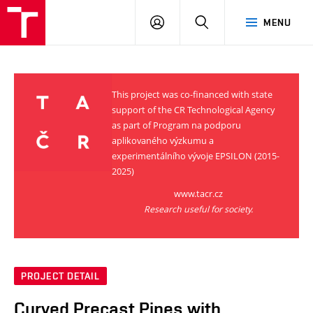
VUT
LOG
SEARCH
MENU
IN
This project was co-financed with state
support of the CR Technological Agency
as part of Program na podporu
aplikovaného výzkumu a
experimentálního vývoje EPSILON (2015-
2025)
www.tacr.cz
Research useful for society.
PROJECT DETAIL
Curved Precast Pipes with