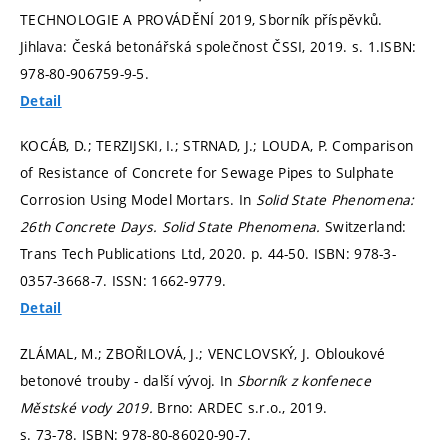
TECHNOLOGIE A PROVÁDĚNÍ 2019, Sborník příspěvků.
Jihlava: Česká betonářská společnost ČSSI, 2019.
s. 1.
ISBN:
978-80-906759-9-5.
Detail
KOCÁB, D.; TERZIJSKI, I.; STRNAD, J.; LOUDA, P. Comparison
of Resistance of Concrete for Sewage Pipes to Sulphate
Corrosion Using Model Mortars. In
Solid State Phenomena:
26th Concrete Days.
Solid State Phenomena.
Switzerland:
Trans Tech Publications Ltd, 2020.
p. 44-50.
ISBN: 978-3-
0357-3668-7. ISSN: 1662-9779.
Detail
ZLÁMAL, M.; ZBOŘILOVÁ, J.; VENCLOVSKÝ, J. Obloukové
betonové trouby - další vývoj. In
Sborník z konfenece
Městské vody 2019.
Brno: ARDEC s.r.o., 2019.
s. 73-78.
ISBN: 978-80-86020-90-7.