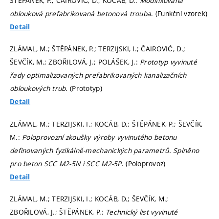
ŠTĚPÁNEK, P.; ČAIROVIĆ, D.; KOCÁB, D.:
Modifikovaná
oblouková prefabrikovaná betonová trouba
. (Funkční vzorek)
Detail
ZLÁMAL, M.; ŠTĚPÁNEK, P.; TERZIJSKI, I.; ČAIROVIĆ, D.;
ŠEVČÍK, M.; ZBOŘILOVÁ, J.; POLÁŠEK, J.:
Prototyp vyvinuté
řady optimalizovaných prefabrikovaných kanalizačních
obloukových trub
. (Prototyp)
Detail
ZLÁMAL, M.; TERZIJSKI, I.; KOCÁB, D.; ŠTĚPÁNEK, P.; ŠEVČÍK,
M.:
Poloprovozní zkoušky výroby vyvinutého betonu
definovaných fyzikálně-mechanických parametrů. Splněno
pro beton SCC M2-5N i SCC M2-5P
. (Poloprovoz)
Detail
ZLÁMAL, M.; TERZIJSKI, I.; KOCÁB, D.; ŠEVČÍK, M.;
ZBOŘILOVÁ, J.; ŠTĚPÁNEK, P.:
Technický list vyvinuté