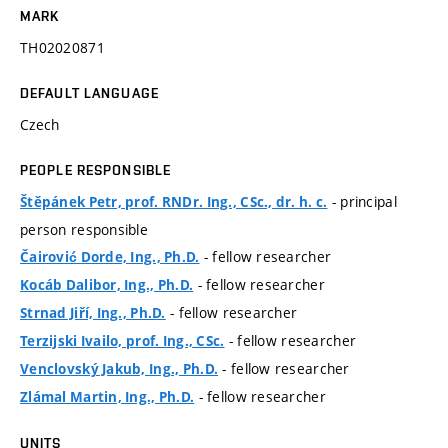
MARK
TH02020871
DEFAULT LANGUAGE
Czech
PEOPLE RESPONSIBLE
- principal
Štěpánek Petr, prof. RNDr. Ing., CSc., dr. h. c.
person responsible
- fellow researcher
Čairović Dorde, Ing., Ph.D.
- fellow researcher
Kocáb Dalibor, Ing., Ph.D.
- fellow researcher
Strnad Jiří, Ing., Ph.D.
- fellow researcher
Terzijski Ivailo, prof. Ing., CSc.
- fellow researcher
Venclovský Jakub, Ing., Ph.D.
- fellow researcher
Zlámal Martin, Ing., Ph.D.
UNITS