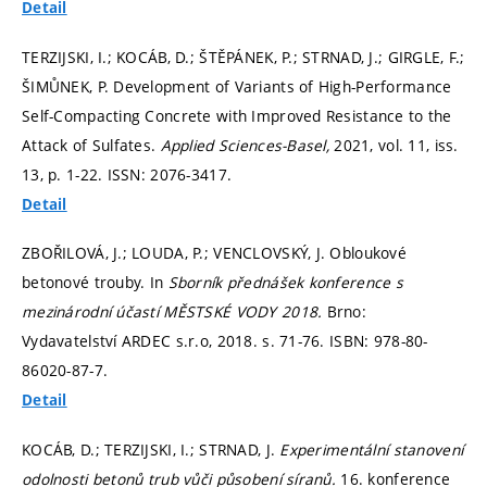
Detail
TERZIJSKI, I.; KOCÁB, D.; ŠTĚPÁNEK, P.; STRNAD, J.; GIRGLE, F.;
ŠIMŮNEK, P. Development of Variants of High-Performance
Self-Compacting Concrete with Improved Resistance to the
Attack of Sulfates.
Applied Sciences-Basel,
2021, vol. 11, iss.
13,
p. 1-22.
ISSN: 2076-3417.
Detail
ZBOŘILOVÁ, J.; LOUDA, P.; VENCLOVSKÝ, J. Obloukové
betonové trouby. In
Sborník přednášek konference s
mezinárodní účastí MĚSTSKÉ VODY 2018.
Brno:
Vydavatelství ARDEC s.r.o, 2018.
s. 71-76.
ISBN: 978-80-
86020-87-7.
Detail
KOCÁB, D.; TERZIJSKI, I.; STRNAD, J.
Experimentální stanovení
odolnosti betonů trub vůči působení síranů.
16. konference