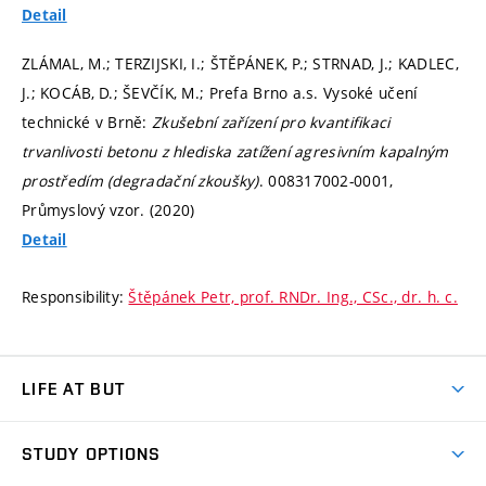
Detail
ZLÁMAL, M.; TERZIJSKI, I.; ŠTĚPÁNEK, P.; STRNAD, J.; KADLEC,
J.; KOCÁB, D.; ŠEVČÍK, M.; Prefa Brno a.s. Vysoké učení
technické v Brně:
Zkušební zařízení pro kvantifikaci
trvanlivosti betonu z hlediska zatížení agresivním kapalným
prostředím (degradační zkoušky)
. 008317002-0001,
Průmyslový vzor. (2020)
Detail
Responsibility:
Štěpánek Petr, prof. RNDr. Ing., CSc., dr. h. c.
LIFE AT BUT
BUT Ambience
STUDY OPTIONS
Spaces