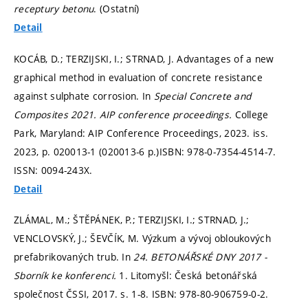
receptury betonu
. (Ostatní)
Detail
KOCÁB, D.; TERZIJSKI, I.; STRNAD, J. Advantages of a new
graphical method in evaluation of concrete resistance
against sulphate corrosion. In
Special Concrete and
Composites 2021.
AIP conference proceedings.
College
Park, Maryland: AIP Conference Proceedings, 2023. iss.
2023,
p. 020013-1 (020013-6 p.)
ISBN: 978-0-7354-4514-7.
ISSN: 0094-243X.
Detail
ZLÁMAL, M.; ŠTĚPÁNEK, P.; TERZIJSKI, I.; STRNAD, J.;
VENCLOVSKÝ, J.; ŠEVČÍK, M. Výzkum a vývoj obloukových
prefabrikovaných trub. In
24. BETONÁŘSKÉ DNY 2017 -
Sborník ke konferenci.
1. Litomyšl: Česká betonářská
společnost ČSSI, 2017.
s. 1-8.
ISBN: 978-80-906759-0-2.