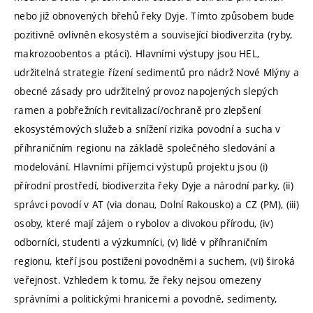
nebo již obnovených břehů řeky Dyje. Tímto způsobem bude
pozitivně ovlivněn ekosystém a související biodiverzita (ryby,
makrozoobentos a ptáci). Hlavními výstupy jsou HEL,
udržitelná strategie řízení sedimentů pro nádrž Nové Mlýny a
obecné zásady pro udržitelný provoz napojených slepých
ramen a pobřežních revitalizací/ochraně pro zlepšení
ekosystémových služeb a snížení rizika povodní a sucha v
příhraničním regionu na základě společného sledování a
modelování. Hlavními příjemci výstupů projektu jsou (i)
přírodní prostředí, biodiverzita řeky Dyje a národní parky, (ii)
správci povodí v AT (via donau, Dolní Rakousko) a CZ (PM), (iii)
osoby, které mají zájem o rybolov a divokou přírodu, (iv)
odborníci, studenti a výzkumníci, (v) lidé v příhraničním
regionu, kteří jsou postiženi povodněmi a suchem, (vi) široká
veřejnost. Vzhledem k tomu, že řeky nejsou omezeny
správními a politickými hranicemi a povodně, sedimenty,