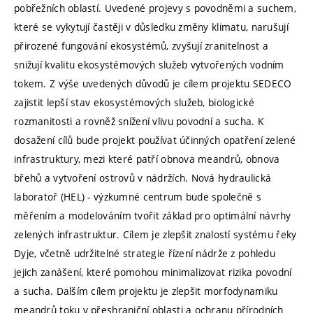
pobřežních oblastí. Uvedené projevy s povodněmi a suchem,
které se vykytují častěji v důsledku změny klimatu, narušují
přirozené fungování ekosystémů, zvyšují zranitelnost a
snižují kvalitu ekosystémových služeb vytvořených vodním
tokem. Z výše uvedených důvodů je cílem projektu SEDECO
zajistit lepší stav ekosystémových služeb, biologické
rozmanitosti a rovněž snížení vlivu povodní a sucha. K
dosažení cílů bude projekt používat účinných opatření zelené
infrastruktury, mezi které patří obnova meandrů, obnova
břehů a vytvoření ostrovů v nádržích. Nová hydraulická
laboratoř (HEL) - výzkumné centrum bude společně s
měřením a modelováním tvořit základ pro optimální návrhy
zelených infrastruktur. Cílem je zlepšit znalostí systému řeky
Dyje, včetně udržitelné strategie řízení nádrže z pohledu
jejich zanášení, které pomohou minimalizovat rizika povodní
a sucha. Dalším cílem projektu je zlepšit morfodynamiku
meandrů toku v přeshraniční oblasti a ochranu přírodních