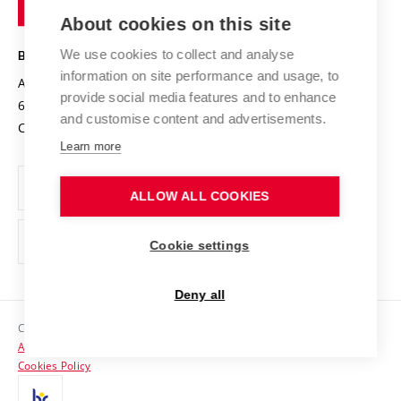
of
Entrepreneurial University / ContriBUTe
Knowledge Transfer
University Networks
About cookies on this site
Technology
Safe University
Open Science
Cooperation with Schools
We use cookies to collect and analyse
BRNO UNIVERSITY OF TECHNOLOGY
Organization Structure
Projects
information on site performance and usage, to
Antonínská 548/1
www.vut.cz
provide social media features and to enhance
Projects from Structural Funds
602 00 Brno
vut@vutbr.cz
Official notice board
and customise content and advertisements.
Czech Republic
Specific University Research
Personal Data Protection
Learn more
Career at BUT
ALLOW ALL COOKIES
Support and development of employees and students
Equal opportunities
Cookie settings
Social Safety
Deny all
HR Award
Copyright © 2026 VUT
Accessibility Statement
Contacts
Cookies Policy
Media