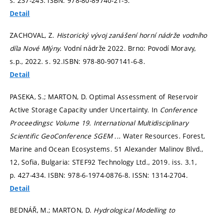
s. 237-243.
ISBN: 978-80-89740-21-5.
Detail
ZACHOVAL, Z.
Historický vývoj zanášení horní nádrže vodního
díla Nové Mlýny.
Vodní nádrže 2022. Brno: Povodí Moravy,
s.p., 2022.
s. 92.
ISBN: 978-80-907141-6-8.
Detail
PASEKA, S.; MARTON, D. Optimal Assessment of Reservoir
Active Storage Capacity under Uncertainty. In
Conference
Proceedingsc Volume 19.
International Multidisciplinary
Scientific GeoConference SGEM ...
Water Resources. Forest,
Marine and Ocean Ecosystems. 51 Alexander Malinov Blvd.,
12, Sofia, Bulgaria: STEF92 Technology Ltd., 2019. iss. 3.1,
p. 427-434.
ISBN: 978-6-1974-0876-8. ISSN: 1314-2704.
Detail
BEDNÁŘ, M.; MARTON, D.
Hydrological Modelling to