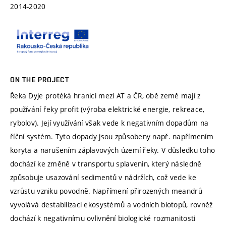
2014-2020
ON THE PROJECT
Řeka Dyje protéká hranici mezi AT a ČR, obě země mají z
používání řeky profit (výroba elektrické energie, rekreace,
rybolov). Její využívání však vede k negativním dopadům na
říční systém. Tyto dopady jsou způsobeny např. napřímením
koryta a narušením záplavových území řeky. V důsledku toho
dochází ke změně v transportu splavenin, který následně
způsobuje usazování sedimentů v nádržích, což vede ke
vzrůstu vzniku povodně. Napřímení přirozených meandrů
vyvolává destabilizaci ekosystémů a vodních biotopů, rovněž
dochází k negativnímu ovlivnění biologické rozmanitosti