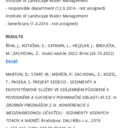
Institute of Landscape Water Management
- responsible department (12.9.2016 - not assigned)
Institute of Landscape Water Management
- beneficiary (1.4.2016 - not assigned)
RESULTS
ŘÍHA, J.; KOTAŠKA, S.; SATRAPA, L.; HEJZLAR, J.; BROUČEK,
M.; ZACHOVAL, Z.:
Vodní nádrže 2022
. Brno (26.10.2022)
Detail
MARTON, D.; STARÝ, M.; MENŠÍK, P.; ZACHOVAL, Z.; KOZEL,
T.; PASEKA, S. PROJEKT SEDECO - SEDIMENTY A
EKOSYSTÉMOVÉ SLUŽBY VE VZÁJEMNÉM PŮSOBENÍ S
POVODNĚMI A SUCHEM V POHRANIČNÍ OBLASTI AT-CZ. In
ZBORNÍK PREDNÁŠOK Z IX. KONFERENCIE S
MEDZINÁRODNOU ÚČASŤOU - SEDIMENTY VODNÝCH
TOKOV A NÁDRŽÍ.
Bratislava: DALI-BB,s.r.o., 2019.