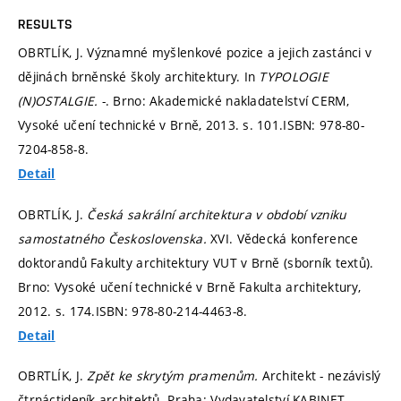
RESULTS
OBRTLÍK, J. Významné myšlenkové pozice a jejich zastánci v
dějinách brněnské školy architektury. In
TYPOLOGIE
(N)OSTALGIE.
-. Brno: Akademické nakladatelství CERM,
Vysoké učení technické v Brně, 2013.
s. 101.
ISBN: 978-80-
7204-858-8.
Detail
OBRTLÍK, J.
Česká sakrální architektura v období vzniku
samostatného Československa.
XVI. Vědecká konference
doktorandů Fakulty architektury VUT v Brně (sborník textů).
Brno: Vysoké učení technické v Brně Fakulta architektury,
2012.
s. 174.
ISBN: 978-80-214-4463-8.
Detail
OBRTLÍK, J.
Zpět ke skrytým pramenům.
Architekt - nezávislý
čtrnáctideník architektů. Praha: Vydavatelství KABINET,