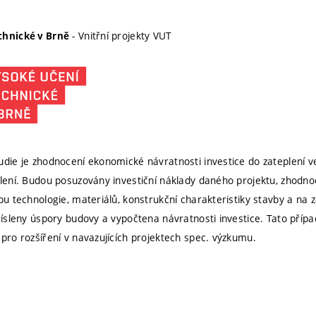
- Vnitřní projekty VUT
chnické v Brně
udie je zhodnocení ekonomické návratnosti investice do zateplení ve
plení. Budou posuzovány investiční náklady daného projektu, zhodnoc
ypu technologie, materiálů, konstrukční charakteristiky stavby a na
yčísleny úspory budovy a vypočtena návratnosti investice. Tato přípa
 pro rozšíření v navazujících projektech spec. výzkumu.