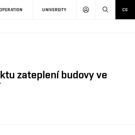
LOG
SEARCH
OPERATION
UNIVERSITY
CS
IN
ktu zateplení budovy ve
í