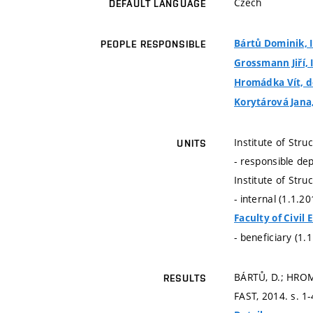
Czech
DEFAULT LANGUAGE
Bártů Dominik, 
PEOPLE RESPONSIBLE
Grossmann Jiří, 
Hromádka Vít, do
Korytárová Jana, 
Institute of St
UNITS
- responsible de
Institute of St
- internal (1.1.2
Faculty of Civil
- beneficiary (1.
BÁRTŮ, D.; HRO
RESULTS
FAST, 2014.
s. 1