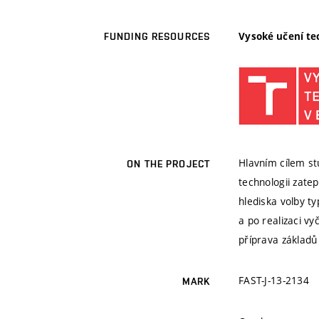
Vysoké učení te
FUNDING RESOURCES
Hlavním cílem st
ON THE PROJECT
technologii zate
hlediska volby t
a po realizaci v
příprava základů
FAST-J-13-2134
MARK