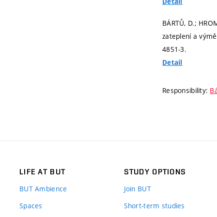
Detail
BÁRTŮ, D.; HROM
zateplení a vým
4851-3.
Detail
Responsibility:
Bá
LIFE AT BUT
STUDY OPTIONS
BUT Ambience
Join BUT
Spaces
Short-term studies