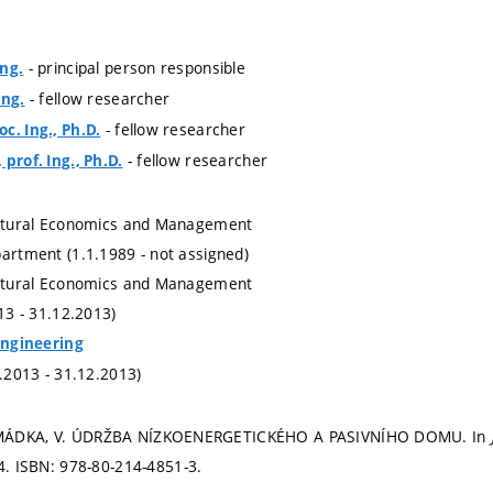
- principal person responsible
Ing.
- fellow researcher
Ing.
- fellow researcher
c. Ing., Ph.D.
- fellow researcher
prof. Ing., Ph.D.
ructural Economics and Management
partment (1.1.1989 - not assigned)
ructural Economics and Management
013 - 31.12.2013)
 Engineering
1.2013 - 31.12.2013)
MÁDKA, V. ÚDRŽBA NÍZKOENERGETICKÉHO A PASIVNÍHO DOMU. In
-4.
ISBN: 978-80-214-4851-3.