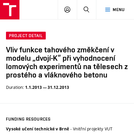
VUT
LOG
SEARCH
MENU
IN
PROJECT DETAIL
Vliv funkce tahového změkčení v
modelu „dvojí-K“ při vyhodnocení
lomových experimentů na tělesech z
prostého a vláknového betonu
Duration:
1.1.2013 — 31.12.2013
FUNDING RESOURCES
- Vnitřní projekty VUT
Vysoké učení technické v Brně