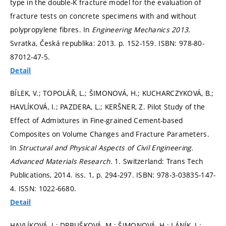
type in the double-K fracture model for the evaluation of
fracture tests on concrete specimens with and without
polypropylene fibres. In
Engineering Mechanics 2013.
Svratka, Česká republika: 2013.
p. 152-159.
ISBN: 978-80-
87012-47-5.
Detail
BÍLEK, V.; TOPOLÁŘ, L.; ŠIMONOVÁ, H.; KUCHARCZYKOVÁ, B.;
HAVLÍKOVÁ, I.; PAZDERA, L.; KERŠNER, Z. Pilot Study of the
Effect of Admixtures in Fine-grained Cement-based
Composites on Volume Changes and Fracture Parameters.
In
Structural and Physical Aspects of Civil Engineering.
Advanced Materials Research.
1. Switzerland: Trans Tech
Publications, 2014. iss. 1,
p. 294-297.
ISBN: 978-3-03835-147-
4. ISSN: 1022-6680.
Detail
HAVLÍKOVÁ, I.; DRBUŠKOVÁ, M.; ŠIMONOVÁ, H.; LÁNÍK, J.;