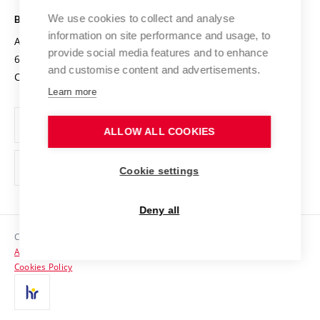
Safe University
Open Science
Cooperation with Schools
We use cookies to collect and analyse
BRNO UNIVERSITY OF TECHNOLOGY
Organization Structure
Projects
information on site performance and usage, to
Antonínská 548/1
www.vut.cz
provide social media features and to enhance
Projects from Structural Funds
602 00 Brno
vut@vutbr.cz
Official notice board
and customise content and advertisements.
Czech Republic
Specific University Research
Personal Data Protection
Learn more
Career at BUT
ALLOW ALL COOKIES
Support and development of employees and students
Equal opportunities
Cookie settings
Social Safety
Deny all
HR Award
Copyright © 2026 VUT
Accessibility Statement
Contacts
Cookies Policy
Media
Alumni