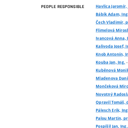
Havlica Jaromír, 
PEOPLE RESPONSIBLE
Bábík Adam, Ing.
Čech Vladimír, p
Flimelová Mirosl
Ivancová Anna, 
Kalivoda Josef, I
Knob Antonín, In
-
Kouba Jan, Ing.
Kuběnová Monika
Mladenova Danie
Mončeková Miros
Novotný Radoslav
Opravil Tomáš, d
Pálesch Erik, Ing
Palou Martin, pro
Pospíšil Jan, Ing.