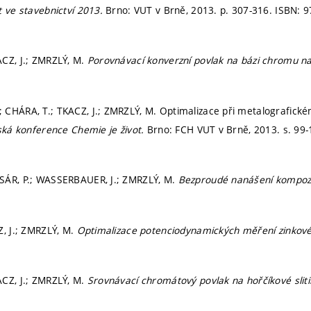
t ve stavebnictví 2013.
Brno: VUT v Brně, 2013.
p. 307-316.
ISBN: 9
CZ, J.; ZMRZLÝ, M.
Porovnávací konverzní povlak na bázi chromu na
CHÁRA, T.; TKACZ, J.; ZMRZLÝ, M. Optimalizace při metalografické
ká konference Chemie je život.
Brno: FCH VUT v Brně, 2013.
s. 99
SÁR, P.; WASSERBAUER, J.; ZMRZLÝ, M.
Bezproudé nanášení kompozit
Z, J.; ZMRZLÝ, M.
Optimalizace potenciodynamických měření zinkov
CZ, J.; ZMRZLÝ, M.
Srovnávací chromátový povlak na hořčíkové slit