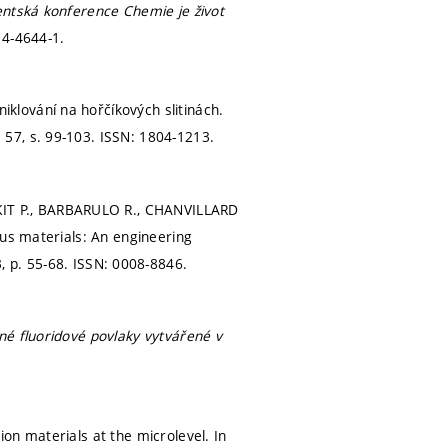
ntská konference Chemie je život
14-4644-1.
lování na hořčíkových slitinách.
. 57,
s. 99-103.
ISSN: 1804-1213.
IT P., BARBARULO R., CHANVILLARD
ous materials: An engineering
3,
p. 55-68.
ISSN: 0008-8846.
né fluoridové povlaky vytvářené v
on materials at the microlevel. In