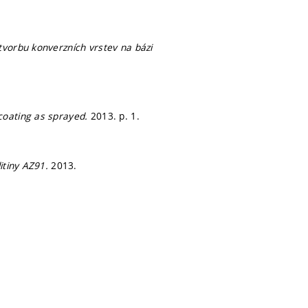
tvorbu konverzních vrstev na bázi
coating as sprayed.
2013.
p. 1.
litiny AZ91.
2013.