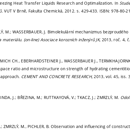
eezing Heat Transfer Liquids Research and Optimalization. In
Stude
ků.
VUT V Brně, Fakulta Chemická, 2012.
s. 429-433.
ISBN: 978-80-2
Ý, M.; WASSERBAUER, J. Bimolekulární mechanizmus bezproudého nik
 materiálu. (on-line) Asociace korozních inženýrů JK,
2013, roč. 4, č
LLMICH CH., EBERHARDSTEINER J., WASSERBAUER J., TERMKHAJORNK
–space ratio and microstructure on strength of hydrating cementiti
 approach.
CEMENT AND CONCRETE RESEARCH,
2013, vol. 45, iss. 
INDA, J.; BŘEZINA, M.; RUTTKAYOVÁ, V.; TKACZ, J.; ZMRZLÝ, M.
Odol
 ZMRZLÝ, M., PICHLER, B. Observation and influencing of constructi