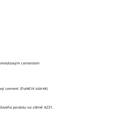
 aluminátovým cementem
ový cement
. (Funkční vzorek)
dového povlaku na slitině AZ31.