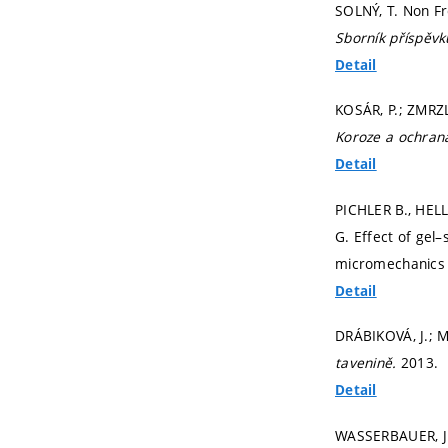
SOLNÝ, T. Non Fr
Sborník příspěv
Detail
KOSÁR, P.; ZMRZL
Koroze a ochrana
Detail
PICHLER B., HE
G. Effect of gel
micromechanics
Detail
DRÁBIKOVÁ, J.; M
tavenině.
2013.
Detail
WASSERBAUER, J.;