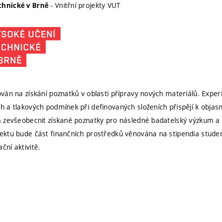
- Vnitřní projekty VUT
chnické v Brně
tován na získání poznatků v oblasti přípravy nových materiálů. Exper
ch a tlakových podmínek při definovaných složeních přispějí k objas
em zevšeobecnit získané poznatky pro následné badatelský výzkum a 
jektu bude část finančních prostředků věnována na stipendia student
ční aktivitě.