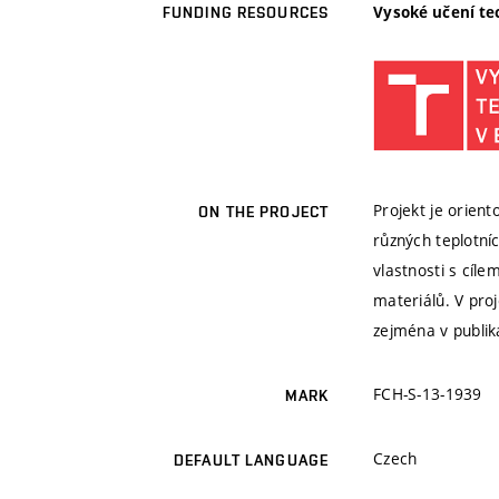
Vysoké učení te
FUNDING RESOURCES
Projekt je orien
ON THE PROJECT
různých teplotní
vlastnosti s cíl
materiálů. V pro
zejména v publika
FCH-S-13-1939
MARK
Czech
DEFAULT LANGUAGE