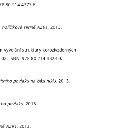
78-80-214-4777-6.
 hořčíkové slitině AZ91.
2013.
m vyvolání struktury korozivzdorných
-102.
ISBN: 978-80-214-4823-0.
ního povlaku na bázi niklu.
2013.
ého povlaku.
2013.
ině AZ91.
2013.