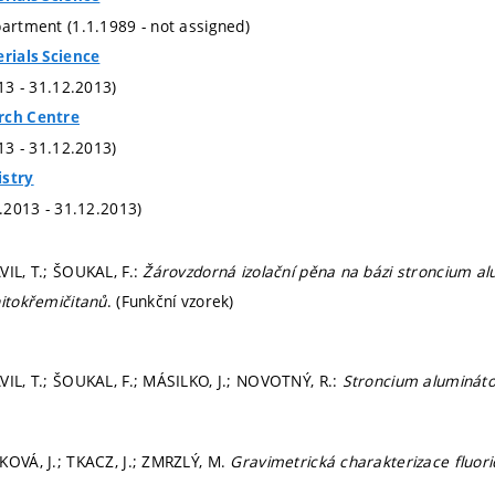
partment (1.1.1989 - not assigned)
erials Science
013 - 31.12.2013)
rch Centre
013 - 31.12.2013)
istry
1.2013 - 31.12.2013)
VIL, T.; ŠOUKAL, F.:
Žárovzdorná izolační pěna na bázi stroncium
nitokřemičitanů
. (Funkční vzorek)
VIL, T.; ŠOUKAL, F.; MÁSILKO, J.; NOVOTNÝ, R.:
Stroncium aluminát
KOVÁ, J.; TKACZ, J.; ZMRZLÝ, M.
Gravimetrická charakterizace fluori