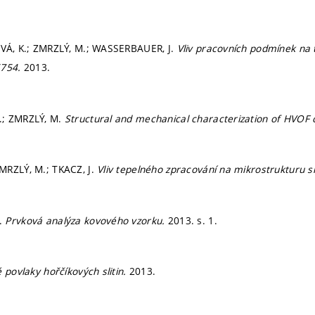
OVÁ, K.; ZMRZLÝ, M.; WASSERBAUER, J.
Vliv pracovních podmínek na 
5754.
2013.
.; ZMRZLÝ, M.
Structural and mechanical characterization of HVOF 
MRZLÝ, M.; TKACZ, J.
Vliv tepelného zpracování na mikrostrukturu s
.
Prvková analýza kovového vzorku.
2013.
s. 1.
é povlaky hořčíkových slitin.
2013.