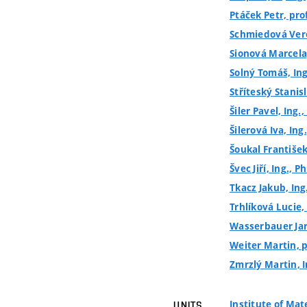
Ptáček Petr, prof
Schmiedová Veron
Sionová Marcela,
Solný Tomáš, Ing
Stříteský Stanisl
Šiler Pavel, Ing.,
Šilerová Iva, Ing.
Šoukal František,
Švec Jiří, Ing., Ph
Tkacz Jakub, Ing.
Trhlíková Lucie, 
Wasserbauer Jaro
Weiter Martin, pr
Zmrzlý Martin, I
Institute of Mat
UNITS