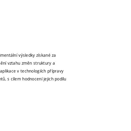
imentální výsledky získané za
nění vztahu změn struktury a
aplikace v technologiích přípravy
ů, s cílem hodnocení jejich podílu