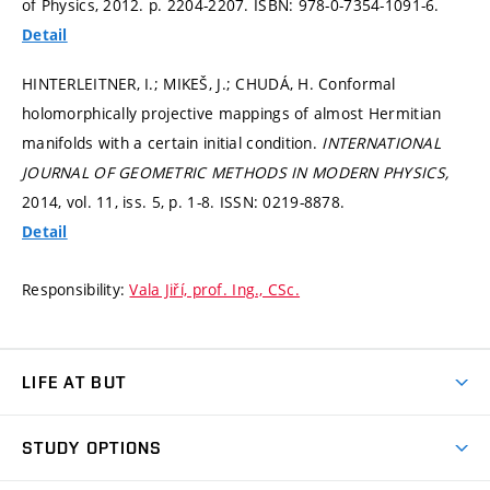
of Physics, 2012.
p. 2204-2207.
ISBN: 978-0-7354-1091-6.
Detail
HINTERLEITNER, I.; MIKEŠ, J.; CHUDÁ, H. Conformal
holomorphically projective mappings of almost Hermitian
manifolds with a certain initial condition.
INTERNATIONAL
JOURNAL OF GEOMETRIC METHODS IN MODERN PHYSICS,
2014, vol. 11, iss. 5,
p. 1-8.
ISSN: 0219-8878.
Detail
Responsibility:
Vala Jiří, prof. Ing., CSc.
LIFE AT BUT
BUT Ambience
STUDY OPTIONS
Spaces