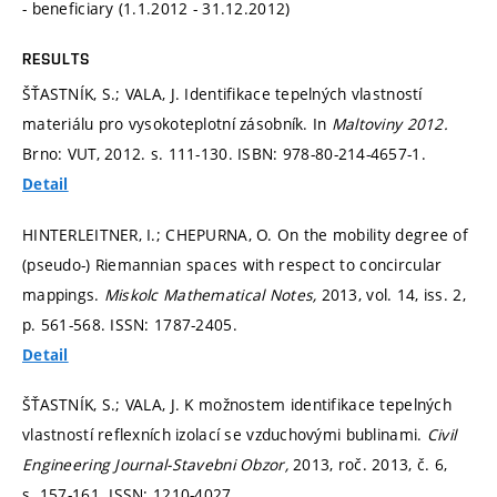
- beneficiary (1.1.2012 - 31.12.2012)
RESULTS
ŠŤASTNÍK, S.; VALA, J. Identifikace tepelných vlastností
materiálu pro vysokoteplotní zásobník. In
Maltoviny 2012.
Brno: VUT, 2012.
s. 111-130.
ISBN: 978-80-214-4657-1.
Detail
HINTERLEITNER, I.; CHEPURNA, O. On the mobility degree of
(pseudo-) Riemannian spaces with respect to concircular
mappings.
Miskolc Mathematical Notes,
2013, vol. 14, iss. 2,
p. 561-568.
ISSN: 1787-2405.
Detail
ŠŤASTNÍK, S.; VALA, J. K možnostem identifikace tepelných
vlastností reflexních izolací se vzduchovými bublinami.
Civil
Engineering Journal-Stavebni Obzor,
2013, roč. 2013, č. 6,
s. 157-161.
ISSN: 1210-4027.