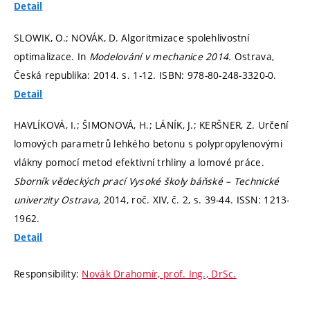
Detail
SLOWIK, O.; NOVÁK, D. Algoritmizace spolehlivostní
optimalizace. In
Modelování v mechanice 2014.
Ostrava,
Česká republika: 2014.
s. 1-12.
ISBN: 978-80-248-3320-0.
Detail
HAVLÍKOVÁ, I.; ŠIMONOVÁ, H.; LÁNÍK, J.; KERŠNER, Z. Určení
lomových parametrů lehkého betonu s polypropylenovými
vlákny pomocí metod efektivní trhliny a lomové práce.
Sborník vědeckých prací Vysoké školy báňské – Technické
univerzity Ostrava,
2014, roč. XIV, č. 2,
s. 39-44.
ISSN: 1213-
1962.
Detail
Responsibility:
Novák Drahomír, prof. Ing., DrSc.