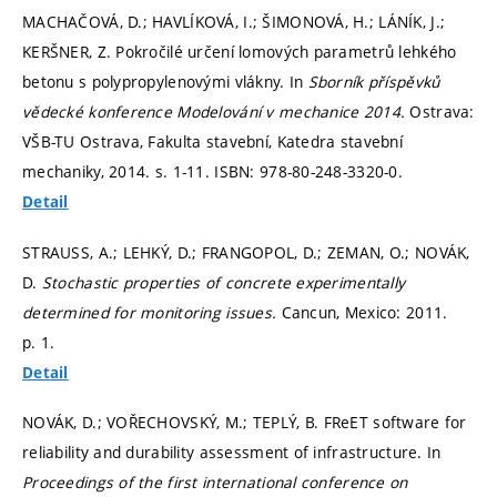
MACHAČOVÁ, D.; HAVLÍKOVÁ, I.; ŠIMONOVÁ, H.; LÁNÍK, J.;
KERŠNER, Z. Pokročilé určení lomových parametrů lehkého
betonu s polypropylenovými vlákny. In
Sborník příspěvků
vědecké konference Modelování v mechanice 2014.
Ostrava:
VŠB-TU Ostrava, Fakulta stavební, Katedra stavební
mechaniky, 2014.
s. 1-11.
ISBN: 978-80-248-3320-0.
Detail
STRAUSS, A.; LEHKÝ, D.; FRANGOPOL, D.; ZEMAN, O.; NOVÁK,
D.
Stochastic properties of concrete experimentally
determined for monitoring issues.
Cancun, Mexico: 2011.
p. 1.
Detail
NOVÁK, D.; VOŘECHOVSKÝ, M.; TEPLÝ, B. FReET software for
reliability and durability assessment of infrastructure. In
Proceedings of the first international conference on