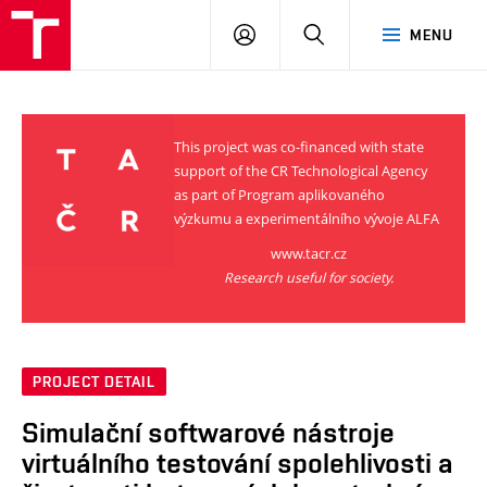
VUT
LOG
SEARCH
MENU
IN
This project was co-financed with state
support of the CR Technological Agency
as part of Program aplikovaného
výzkumu a experimentálního vývoje ALFA
www.tacr.cz
Research useful for society.
PROJECT DETAIL
Simulační softwarové nástroje
virtuálního testování spolehlivosti a