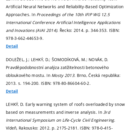
Artificial Neural Networks and Reliability-Based Optimization
Approaches. In
Proceedings of the 10th IFIP WG 12.5
International Conference Artificial Intelligence Applications
and Inovations (AIAI 2014).
Řecko: 2014.
p. 344-353.
ISBN:
978-3-662-44653-9.
Detail
DOLEŽEL, J.; LEHKÝ, D.; ŠOMODÍKOVÁ, M.; NOVÁK, D.
Pravděpodobnostní analýza zatížitelnosti betonového
obloukového mostu. In
Mosty 2013.
Brno, Česká republika:
2013.
s. 194-200.
ISBN: 978-80-86604-60-2.
Detail
LEHKÝ, D. Early warning system of roofs overloaded by snow
based on measurements and inverse analysis. In
3rd
International Symposium on Life-Cycle Civil Engineering.
Vídeň, Rakousko: 2012.
p. 2175-2181.
ISBN: 978-0-415-