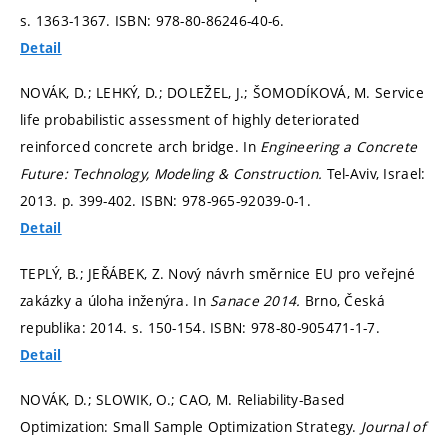
s. 1363-1367.
ISBN: 978-80-86246-40-6.
Detail
NOVÁK, D.; LEHKÝ, D.; DOLEŽEL, J.; ŠOMODÍKOVÁ, M. Service
life probabilistic assessment of highly deteriorated
reinforced concrete arch bridge. In
Engineering a Concrete
Future: Technology, Modeling & Construction.
Tel-Aviv, Israel:
2013.
p. 399-402.
ISBN: 978-965-92039-0-1.
Detail
TEPLÝ, B.; JEŘÁBEK, Z. Nový návrh směrnice EU pro veřejné
zakázky a úloha inženýra. In
Sanace 2014.
Brno, Česká
republika: 2014.
s. 150-154.
ISBN: 978-80-905471-1-7.
Detail
NOVÁK, D.; SLOWIK, O.; CAO, M. Reliability-Based
Optimization: Small Sample Optimization Strategy.
Journal of