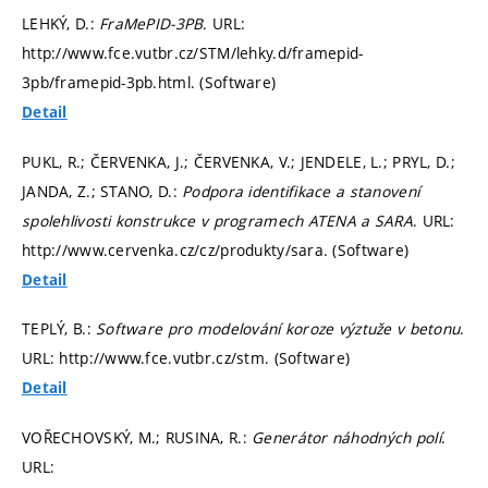
LEHKÝ, D.:
FraMePID-3PB
. URL:
http://www.fce.vutbr.cz/STM/lehky.d/framepid-
3pb/framepid-3pb.html. (Software)
Detail
PUKL, R.; ČERVENKA, J.; ČERVENKA, V.; JENDELE, L.; PRYL, D.;
JANDA, Z.; STANO, D.:
Podpora identifikace a stanovení
spolehlivosti konstrukce v programech ATENA a SARA
. URL:
http://www.cervenka.cz/cz/produkty/sara. (Software)
Detail
TEPLÝ, B.:
Software pro modelování koroze výztuže v betonu
.
URL: http://www.fce.vutbr.cz/stm. (Software)
Detail
VOŘECHOVSKÝ, M.; RUSINA, R.:
Generátor náhodných polí
.
URL: