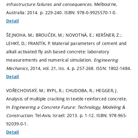
infrastructure failures and consequences.
Melbourne,
Australia: 2014.
p. 229-240.
ISBN: 978-0-9925570-1-0.
Detail
ŠEJNOHA, M.; BROUČEK, M.; NOVOTNÁ, E.; KERŠNER, Z.;
LEHKÝ, D.; FRANTÍK, P. Material parameters of cement and
alkali activated fly ash based concrete: laboratory
measurements and numerical simulation.
Engineering
Mechanics,
2014, vol. 21, iss. 4,
p. 257-268.
ISSN: 1802-1484.
Detail
VOŘECHOVSKÝ, M.; RYPL, R.; CHUDOBA, R.; HEGGER, J.
Analysis of multiple cracking in textile reinforced concrete.
In
Engineering a Concrete Future: Technology, Modeling &
Construction.
Tel-Aviv, Israel: 2013.
p. 1-12.
ISBN: 978-965-
92039-0-1.
Detail