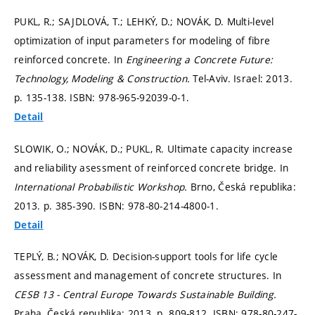
PUKL, R.; SAJDLOVÁ, T.; LEHKÝ, D.; NOVÁK, D. Multi-level
optimization of input parameters for modeling of fibre
reinforced concrete. In
Engineering a Concrete Future:
Technology, Modeling & Construction.
Tel-Aviv. Israel: 2013.
p. 135-138.
ISBN: 978-965-92039-0-1.
Detail
SLOWIK, O.; NOVÁK, D.; PUKL, R. Ultimate capacity increase
and reliability asessment of reinforced concrete bridge. In
International Probabilistic Workshop.
Brno, Česká republika:
2013.
p. 385-390.
ISBN: 978-80-214-4800-1.
Detail
TEPLÝ, B.; NOVÁK, D. Decision-support tools for life cycle
assessment and management of concrete structures. In
CESB 13 - Central Europe Towards Sustainable Building.
Praha, Česká republika: 2013.
p. 809-812.
ISBN: 978-80-247-