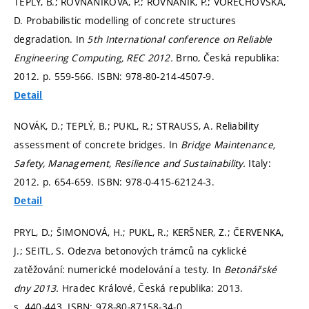
TEPLÝ, B.; ROVNANÍKOVÁ, P.; ROVNANÍK, P.; VOŘECHOVSKÁ,
D. Probabilistic modelling of concrete structures
degradation. In
5th International conference on Reliable
Engineering Computing, REC 2012.
Brno, Česká republika:
2012.
p. 559-566.
ISBN: 978-80-214-4507-9.
Detail
NOVÁK, D.; TEPLÝ, B.; PUKL, R.; STRAUSS, A. Reliability
assessment of concrete bridges. In
Bridge Maintenance,
Safety, Management, Resilience and Sustainability.
Italy:
2012.
p. 654-659.
ISBN: 978-0-415-62124-3.
Detail
PRYL, D.; ŠIMONOVÁ, H.; PUKL, R.; KERŠNER, Z.; ČERVENKA,
J.; SEITL, S. Odezva betonových trámců na cyklické
zatěžování: numerické modelování a testy. In
Betonářské
dny 2013.
Hradec Králové, Česká republika: 2013.
s. 440-443.
ISBN: 978-80-87158-34-0.