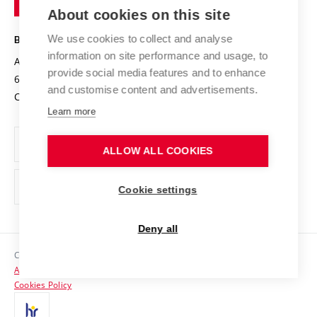
Knowledge Transfer
University Networks
About cookies on this site
Technology
Safe University
Open Science
Cooperation with Schools
We use cookies to collect and analyse
BRNO UNIVERSITY OF TECHNOLOGY
Organization Structure
Projects
information on site performance and usage, to
Antonínská 548/1
www.vut.cz
provide social media features and to enhance
Projects from Structural Funds
602 00 Brno
vut@vutbr.cz
Official notice board
and customise content and advertisements.
Czech Republic
Specific University Research
Personal Data Protection
Learn more
Career at BUT
ALLOW ALL COOKIES
Support and development of employees and students
Equal opportunities
Cookie settings
Social Safety
Deny all
HR Award
Copyright © 2026 VUT
Accessibility Statement
Contacts
Cookies Policy
Media