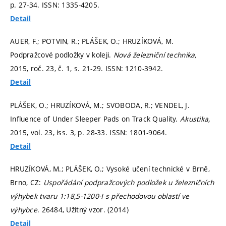
p. 27-34.
ISSN: 1335-4205.
Detail
AUER, F.; POTVIN, R.; PLÁŠEK, O.; HRUZÍKOVÁ, M.
Podpražcové podložky v koleji.
Nová železniční technika,
2015, roč. 23, č. 1,
s. 21-29.
ISSN: 1210-3942.
Detail
PLÁŠEK, O.; HRUZÍKOVÁ, M.; SVOBODA, R.; VENDEL, J.
Influence of Under Sleeper Pads on Track Quality.
Akustika,
2015, vol. 23, iss. 3,
p. 28-33.
ISSN: 1801-9064.
Detail
HRUZÍKOVÁ, M.; PLÁŠEK, O.; Vysoké učení technické v Brně,
Brno, CZ:
Uspořádání podpražcových podložek u železničních
výhybek tvaru 1:18,5-1200-I s přechodovou oblastí ve
výhybce
. 26484, Užitný vzor. (2014)
Detail