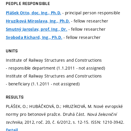
PEOPLE RESPONSIBLE
- principal person responsible
Plášek Otto, doc. Ing., Ph.D.
- fellow researcher
Hruzíková Miroslava, Ing., Ph.D.
- fellow researcher
Smutný Jaroslav, prof. Ing., Dr.
- fellow researcher
Svoboda Richard, Ing., Ph.D.
UNITS
Institute of Railway Structures and Constructions
- responsible department (1.1.2011 - not assigned)
Institute of Railway Structures and Constructions
- beneficiary (1.1.2011 - not assigned)
RESULTS
PLÁŠEK, O.; HUBÁČKOVÁ, D.; HRUZÍKOVÁ, M. Nové evropské
normy pro betonové pražce. Druhá část.
Nová železniční
technika,
2012, roč. 20, č. 6/2012,
s. 12-15.
ISSN: 1210-3942.
Detail