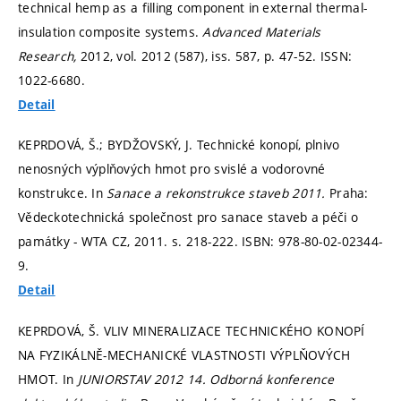
technical hemp as a filling component in external thermal-
insulation composite systems.
Advanced Materials
Research,
2012, vol. 2012 (587), iss. 587,
p. 47-52.
ISSN:
1022-6680.
Detail
KEPRDOVÁ, Š.; BYDŽOVSKÝ, J. Technické konopí, plnivo
nenosných výplňových hmot pro svislé a vodorovné
konstrukce. In
Sanace a rekonstrukce staveb 2011.
Praha:
Vědeckotechnická společnost pro sanace staveb a péči o
památky - WTA CZ, 2011.
s. 218-222.
ISBN: 978-80-02-02344-
9.
Detail
KEPRDOVÁ, Š. VLIV MINERALIZACE TECHNICKÉHO KONOPÍ
NA FYZIKÁLNĚ-MECHANICKÉ VLASTNOSTI VÝPLŇOVÝCH
HMOT. In
JUNIORSTAV 2012 14. Odborná konference