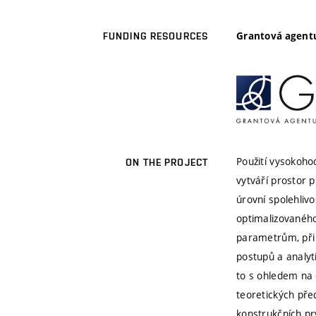
Grantová agentu
FUNDING RESOURCES
Použití vysokoh
ON THE PROJECT
vytváří prostor 
úrovní spolehlivo
optimalizovaného
parametrům, při 
postupů a analyt
to s ohledem na e
teoretických pře
konstrukčních pr