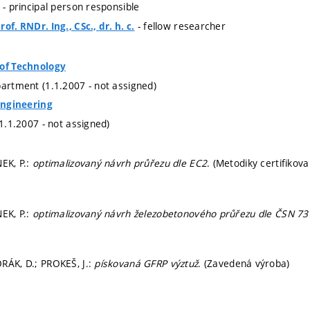
- principal person responsible
- fellow researcher
of. RNDr. Ing., CSc., dr. h. c.
 of Technology
partment (1.1.2007 - not assigned)
 Engineering
(1.1.2007 - not assigned)
NEK, P.:
optimalizovaný návrh průřezu dle EC2
. (Metodiky certifikova
NEK, P.:
optimalizovaný návrh železobetonového průřezu dle ČSN 7
RÁK, D.; PROKEŠ, J.:
pískovaná GFRP výztuž
. (Zavedená výroba)