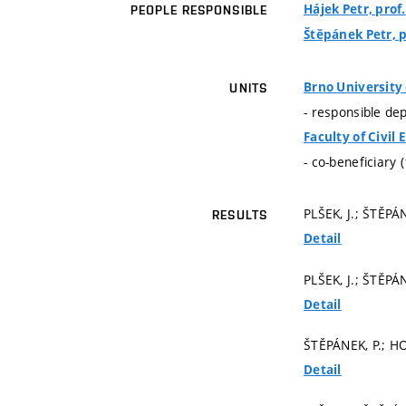
Hájek Petr, prof.
PEOPLE RESPONSIBLE
Štěpánek Petr, pr
Brno University
UNITS
- responsible de
Faculty of Civil
- co-beneficiary 
PLŠEK, J.; ŠTĚPÁ
RESULTS
Detail
PLŠEK, J.; ŠTĚPÁ
Detail
ŠTĚPÁNEK, P.; HO
Detail