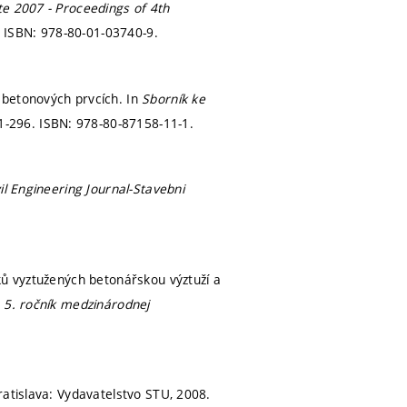
te 2007 - Proceedings of 4th
.
ISBN: 978-80-01-03740-9.
 betonových prvcích. In
Sborník ke
91-296.
ISBN: 978-80-87158-11-1.
vil Engineering Journal-Stavebni
ků vyztužených betonářskou výztuží a
 5. ročník medzinárodnej
ratislava: Vydavatelstvo STU, 2008.