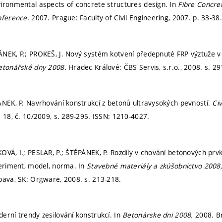
ironmental aspects of concrete structures design. In
Fibre Concre
nference.
2007. Prague: Faculty of Civil Engineering, 2007.
p. 33-38
NEK, P.; PROKEŠ, J. Nový systém kotvení předepnuté FRP výztuže v
Betonářské dny 2008.
Hradec Králové: ČBS Servis, s.r.o., 2008.
s. 2
ÁNEK, P. Navrhování konstrukcí z betonů ultravysokých pevností.
Ci
. 18, č. 10/2009,
s. 289-295.
ISSN: 1210-4027.
OVÁ, I.; PESLAR, P.; ŠTĚPÁNEK, P. Rozdíly v chování betonových prv
periment, model, norma. In
Stavebné materiály a zkúšobnictvo 2008,
pava, SK: Orgware, 2008.
s. 213-218.
erní trendy zesilování konstrukcí. In
Betonárske dni 2008.
2008. B