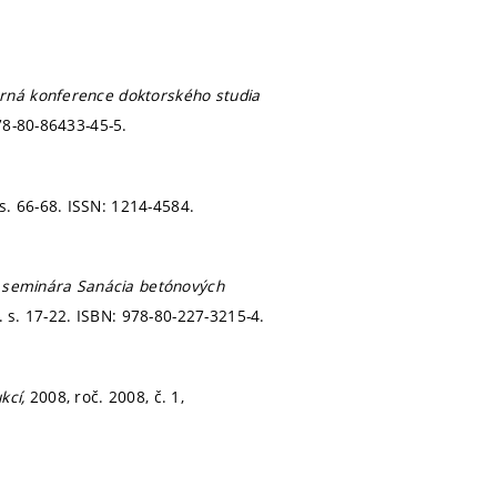
ná konference doktorského studia
78-80-86433-45-5.
s. 66-68.
ISSN: 1214-4584.
. seminára Sanácia betónových
9.
s. 17-22.
ISBN: 978-80-227-3215-4.
kcí,
2008, roč. 2008, č. 1,