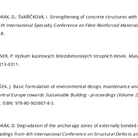
RÁK, D.; ŠVAŘÍČKOVÁ, I. Strengthening of concrete structures with 
5th International Specialty Conference on Fibre Reinforced Material
-8.
ÁNEK, P. Výzkum kazetových železobetonových stropních desek.
Mate
213-0311.
ŠEK, J. Basic formulation of environmental design, maintenance and
ntral Europe towards Sustainable Building - proceedings (Volume 2
5.
ISBN: 978-80-903807-8-3.
ORÁK, D. Degradation of the anchorage zones of externally bonded
edings from 4th Internacional Conference on Structural Defects a