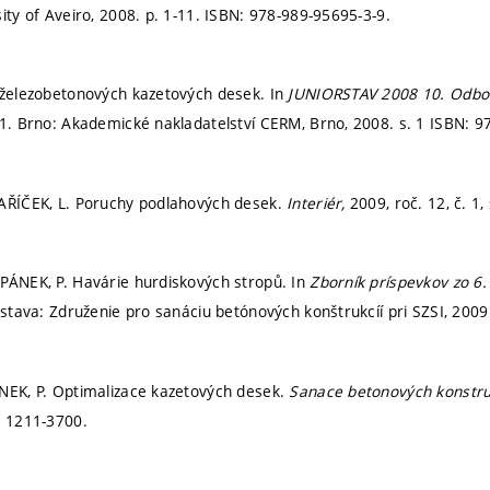
ity of Aveiro, 2008.
p. 1-11.
ISBN: 978-989-95695-3-9.
 železobetonových kazetových desek. In
JUNIORSTAV 2008 10. Odbor
1. Brno: Akademické nakladatelství CERM, Brno, 2008.
s. 1
ISBN: 9
VAŘÍČEK, L. Poruchy podlahových desek.
Interiér,
2009, roč. 12, č. 1,
PÁNEK, P. Havárie hurdiskových stropů. In
Zborník príspevkov zo 6
istava: Združenie pro sanáciu betónových konštrukcíí pri SZSI, 200
NEK, P. Optimalizace kazetových desek.
Sanace betonových konstru
: 1211-3700.