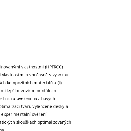
inovanými vlastnostmi (HPFRCC)
mi vlastnostmi a současně s vysokou
ých kompozitních materiálů a (ii)
ím i lepším environmentálním
efinici a ověření návrhových
timalizaci tvaru vylehčené desky a
je experimentální ověření
atických zkouškách optimalizovaných
ena