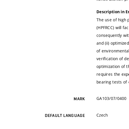
Description in E
The use of high 
(HPFRCC) will fa
consequently wit
and (ii) optimiz
of environmental 
verification of 
optimization of t
requires the exp
bearing tests of
GA103/07/0400
MARK
Czech
DEFAULT LANGUAGE