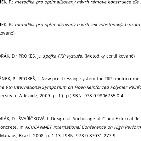
NEK, P.:
metodika pro optimalizovaný návrh rámové konstrukce dle
NEK, P.:
metodika pro optimalizovaný návrh železobetonových pruto
ikované)
RÁK, D.; PROKEŠ, J.:
spojka FRP výztuže
. (Metodiky certifikované)
NEK, P.; PROKEŠ, J. New prestressing system for FRP reinforcement
he 9th International Symposium on Fiber-Reinforced Polymer Reinf
ersity of Adelaide, 2009.
p. 1 (- p.)
ISBN: 978-0-9806755-0-4.
RÁK, D.; ŠVAŘÍČKOVÁ, I. Design of Anchorage of Glued External R
Concrete. In
ACI/CANMET International Conference on High Perfor
 Manaus, Brazil: 2008.
p. 1-13.
ISBN: 978-0-87031-277-9.