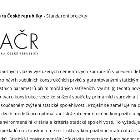
- Standardní projekty
ra České republiky
odnotných vlákny vyztužených cementových kompozitů s předem def
pro návrh subtilních konstrukčních prvků s garantovanými statický
stních parametrů při mimořádných zatíženích. Využití (i) těchto nov
 tvaru konstrukce vede ke snížení spotřeby primárních surovin a t
současném zvýšení statické spolehlivosti. Projekt se zaměřuje na d
ických modelů pro optimalizaci složení cementového kompozitu a op
nvironmenální kritéria a kritéria statické spolehlivosti. To vyžadu
dpokladů na zkouškách mikrostruktury kompozitního materiálu a st
vků. Statická i environmentální efektivita konstrukce bude hodnoc