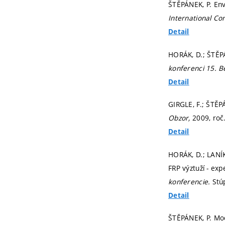
ŠTĚPÁNEK, P. Env
International Co
Detail
HORÁK, D.; ŠTĚPÁ
konferenci 15. 
Detail
GIRGLE, F.; ŠTĚP
Obzor,
2009, roč
Detail
HORÁK, D.; LANÍK
FRP výztuží - ex
konferencie.
Stú
Detail
ŠTĚPÁNEK, P. Mod