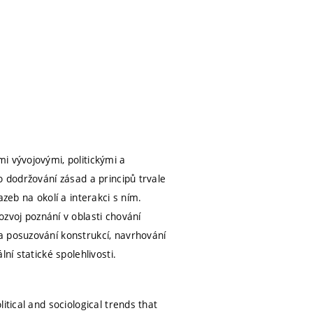
i vývojovými, politickými a
o dodržování zásad a principů trvale
zeb na okolí a interakci s ním.
voj poznání v oblasti chování
a posuzování konstrukcí, navrhování
ní statické spolehlivosti.
itical and sociological trends that