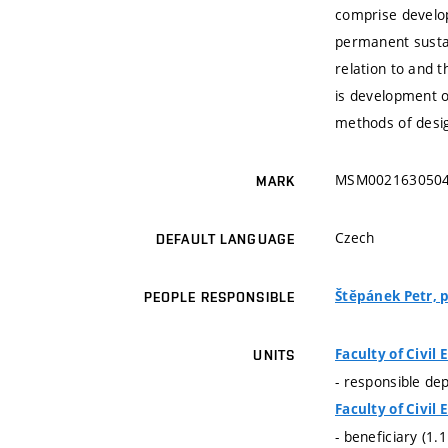
comprise develop
permanent sustai
relation to and 
is development o
methods of desig
MSM002163050
MARK
Czech
DEFAULT LANGUAGE
Štěpánek Petr, pr
PEOPLE RESPONSIBLE
Faculty of Civil
UNITS
- responsible de
Faculty of Civil
- beneficiary (1.