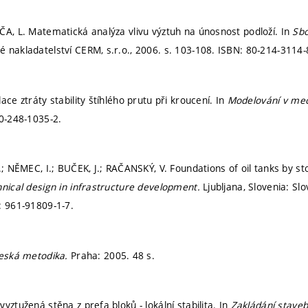
ČA, L. Matematická analýza vlivu výztuh na únosnost podloží. In
Sbo
 nakladatelství CERM, s.r.o., 2006.
s. 103-108.
ISBN: 80-214-3114-
ace ztráty stability štíhlého prutu při kroucení. In
Modelování v me
0-248-1035-2.
.; NĚMEC, I.; BUČEK, J.; RAČANSKÝ, V. Foundations of oil tanks by s
nical design in infrastructure development.
Ljubljana, Slovenia: Sl
: 961-91809-1-7.
eská metodika.
Praha: 2005. 48 s.
yztužená stěna z prefa bloků - lokální stabilita. In
Zakládání stave