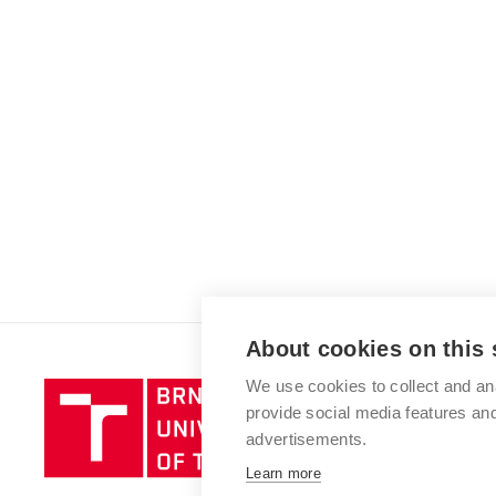
About cookies on this 
We use cookies to collect and an
Brno
provide social media features a
University
advertisements.
of
Technology
Learn more