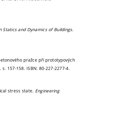
 Statics and Dynamics of Buildings.
obetonového pražce při prototypových
5.
s. 157-158.
ISBN: 80-227-2277-4.
ical stress state.
Engineering