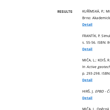
KUŘÍMSKÁ, P.; MI
RESULTS
Brno: Akademické
Detail
FRANTÍK, P. Simul
s. 55-56.
ISBN: 8
Detail
MIČA, L.; KOIŠ, R
In
Active geotech
p. 293-298.
ISBN
Detail
HIRŠ, J.
EPBD - Č
Detail
MIČA, L. Opěrná v