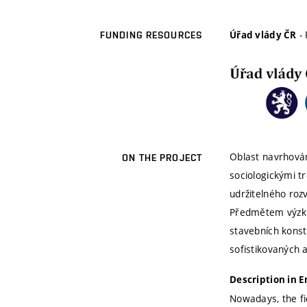
- 
Úřad vlády ČR
FUNDING RESOURCES
Oblast navrhován
ON THE PROJECT
sociologickými t
udržitelného rozv
Předmětem výzku
stavebních konst
sofistikovaných a
Description in E
Nowadays, the fie