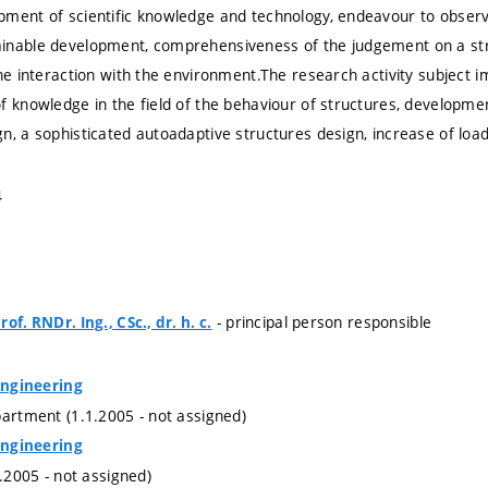
ment of scientific knowledge and technology, endeavour to observe
nable development, comprehensiveness of the judgement on a struc
the interaction with the environment.The research activity subject 
f knowledge in the field of the behaviour of structures, developmen
n, a sophisticated autoadaptive structures design, increase of load
4
- principal person responsible
of. RNDr. Ing., CSc., dr. h. c.
 Engineering
partment (1.1.2005 - not assigned)
 Engineering
1.2005 - not assigned)