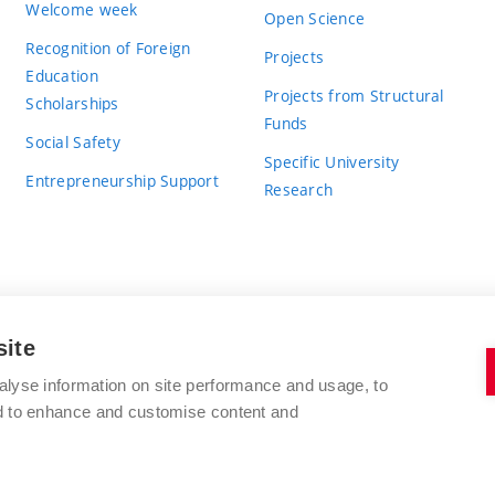
Welcome week
Open Science
Recognition of Foreign
Projects
Education
Projects from Structural
Scholarships
Funds
Social Safety
Specific University
Entrepreneurship Support
Research
site
BRNO UNIVERSITY OF TECHNOLOGY
alyse information on site performance and usage, to
nd to enhance and customise content and
Antonínská 548/1
www.vut.cz
602 00 Brno
vut@vutbr.cz
Czech Republic