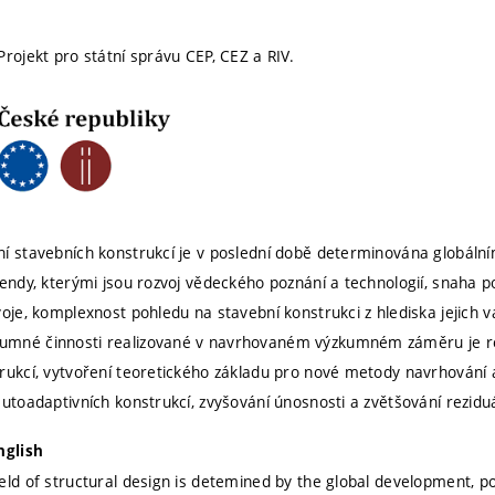
Projekt pro státní správu CEP, CEZ a RIV.
í stavebních konstrukcí je v poslední době determinována globálním
rendy, kterými jsou rozvoj vědeckého poznání a technologií, snaha p
oje, komplexnost pohledu na stavební konstrukci z hlediska jejich va
mné činnosti realizované v navrhovaném výzkumném záměru je roz
rukcí, vytvoření teoretického základu pro nové metody navrhování 
utoadaptivních konstrukcí, zvyšování únosnosti a zvětšování reziduál
nglish
ld of structural design is detemined by the global development, pol