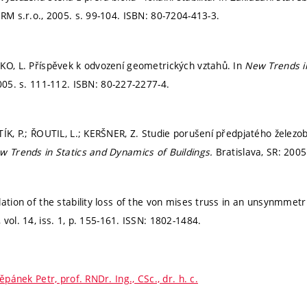
ERM s.r.o., 2005.
s. 99-104.
ISBN: 80-7204-413-3.
KO, L. Příspěvek k odvození geometrických vztahů. In
New Trends in
2005.
s. 111-112.
ISBN: 80-227-2277-4.
TÍK, P.; ŘOUTIL, L.; KERŠNER, Z. Studie porušení předpjatého želez
w Trends in Statics and Dynamics of Buildings.
Bratislava, SR: 200
ation of the stability loss of the von mises truss in an unsynmmetr
 vol. 14, iss. 1,
p. 155-161.
ISSN: 1802-1484.
ěpánek Petr, prof. RNDr. Ing., CSc., dr. h. c.