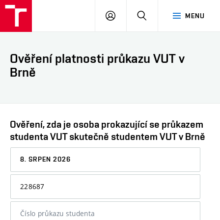
VUT
PŘIHLÁSIT
HLEDAT
MENU
SE
Ověření platnosti průkazu VUT v
Brně
Ověření, zda je osoba prokazující se průkazem
studenta VUT skutečně studentem VUT v Brně
Datum,
ke
kterému
Osobní
chcete
číslo
informaci
nebo
ověřit
číslo