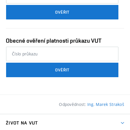
průkazu
OVĚŘIT
studenta…
Obecné ověření platnosti průkazu VUT
nebo
číslo
průkazu
OVĚŘIT
studenta…
Odpovědnost:
Ing. Marek Strakoš
ŽIVOT NA VUT