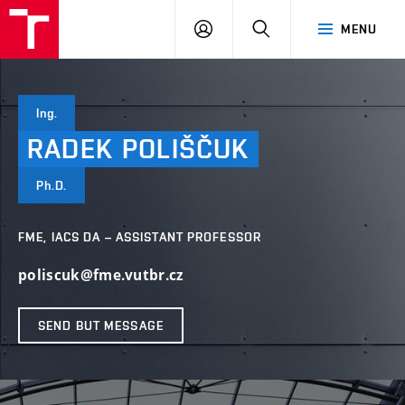
VUT
LOG
SEARCH
MENU
IN
Ing.
RADEK
POLIŠČUK
Ph.D.
FME, IACS DA – ASSISTANT PROFESSOR
poliscuk@fme.vutbr.cz
SEND BUT MESSAGE