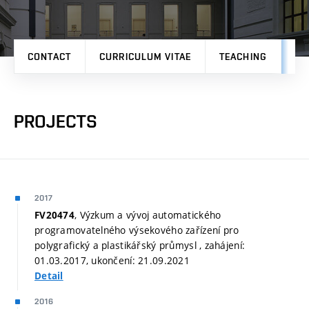
CONTACT
CURRICULUM VITAE
TEACHING
PR
PROJECTS
2017
, Výzkum a vývoj automatického
FV20474
programovatelného výsekového zařízení pro
polygrafický a plastikářský průmysl , zahájení:
01.03.2017, ukončení: 21.09.2021
Detail
2016