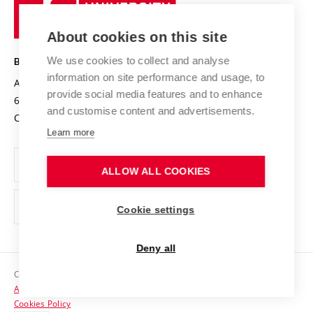
University
Research infrastructures
International Agreements
of
Entrepreneurial University / ContriBUTe
Knowledge Transfer
University Networks
About cookies on this site
Technology
Safe University
Open Science
Cooperation with Schools
We use cookies to collect and analyse
BRNO UNIVERSITY OF TECHNOLOGY
Organization Structure
Projects
information on site performance and usage, to
Antonínská 548/1
www.vut.cz
provide social media features and to enhance
Projects from Structural Funds
602 00 Brno
vut@vutbr.cz
Official notice board
and customise content and advertisements.
Czech Republic
Specific University Research
Personal Data Protection
Learn more
Career at BUT
ALLOW ALL COOKIES
Support and development of employees and students
Equal opportunities
Cookie settings
Social Safety
Deny all
HR Award
Copyright © 2026 VUT
Accessibility Statement
Contacts
Cookies Policy