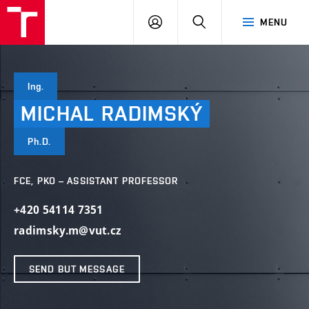
VUT
LOG
SEARCH
MENU
IN
Ing.
MICHAL
RADIMSKÝ
Ph.D.
FCE, PKO – ASSISTANT PROFESSOR
+420 54114 7351
radimsky.m@vut.cz
SEND BUT MESSAGE