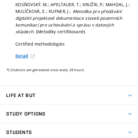
KOSŇOVSKÝ, M.; APELTAUER, T.; KRUŽÍK, P.; MAHDAL, J.;
MULÍČKOVÁ, E.; KUFNER, J.:
Metodika pro předávání
digitální projektové dokumentace staveb pozemních
komunikací pro uchovávání a správu v datových
skladech
. (Metodiky certifikované)
Certified methodologies
Detail
*) Citations are generated once every 24 hours.
LIFE AT BUT
BUT Ambience
STUDY OPTIONS
Spaces
Join BUT
Dormitories
STUDENTS
Short-term studies