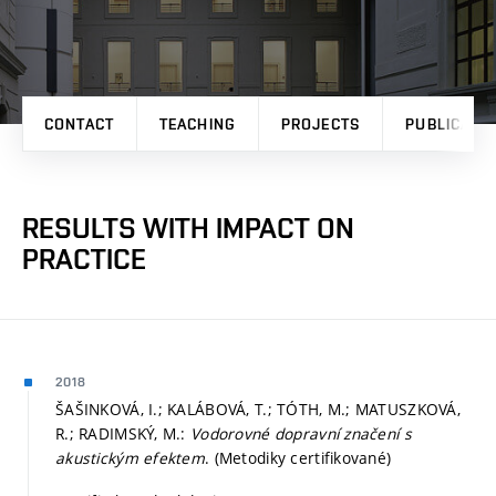
CONTACT
TEACHING
PROJECTS
PUBLICATI
RESULTS WITH IMPACT ON
PRACTICE
2018
ŠAŠINKOVÁ, I.; KALÁBOVÁ, T.; TÓTH, M.; MATUSZKOVÁ,
R.; RADIMSKÝ, M.:
Vodorovné dopravní značení s
akustickým efektem
. (Metodiky certifikované)