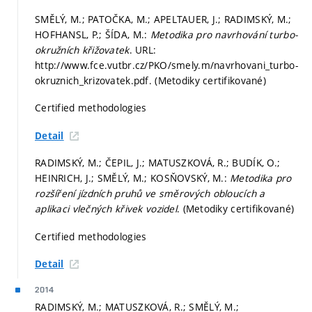
SMĚLÝ, M.; PATOČKA, M.; APELTAUER, J.; RADIMSKÝ, M.;
HOFHANSL, P.; ŠÍDA, M.:
Metodika pro navrhování turbo-
okružních křižovatek
. URL:
http://www.fce.vutbr.cz/PKO/smely.m/navrhovani_turbo-
okruznich_krizovatek.pdf. (Metodiky certifikované)
Certified methodologies
Detail
RADIMSKÝ, M.; ČEPIL, J.; MATUSZKOVÁ, R.; BUDÍK, O.;
HEINRICH, J.; SMĚLÝ, M.; KOSŇOVSKÝ, M.:
Metodika pro
rozšíření jízdních pruhů ve směrových obloucích a
aplikaci vlečných křivek vozidel
. (Metodiky certifikované)
Certified methodologies
Detail
2014
RADIMSKÝ, M.; MATUSZKOVÁ, R.; SMĚLÝ, M.;