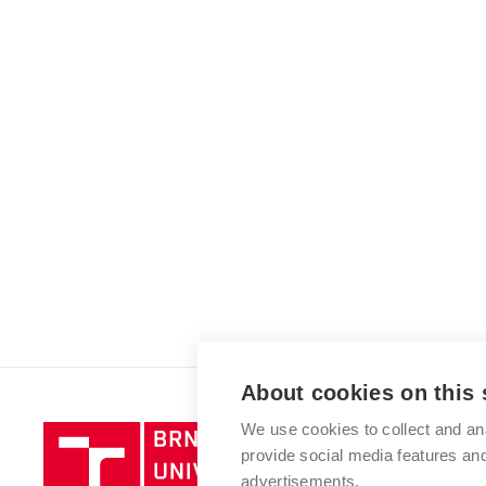
About cookies on this 
We use cookies to collect and an
Brno
provide social media features a
University
advertisements.