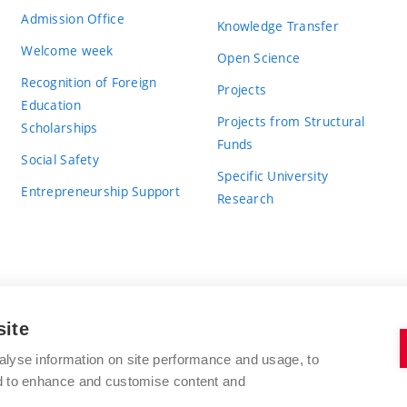
Admission Office
Knowledge Transfer
Welcome week
Open Science
Recognition of Foreign
Projects
Education
Projects from Structural
Scholarships
Funds
Social Safety
Specific University
Entrepreneurship Support
Research
site
BRNO UNIVERSITY OF TECHNOLOGY
alyse information on site performance and usage, to
nd to enhance and customise content and
Antonínská 548/1
www.vut.cz