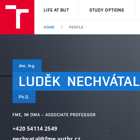
VUT
LIFE AT BUT
STUDY OPTIONS
HOME
PEOPLE
doc. Ing.
LUDĚK
NECHVÁTAL
Ph.D.
FME, IM DMA – ASSOCIATE PROFESSOR
+420 54114 2549
nechvatal@fme.vutbr.cz