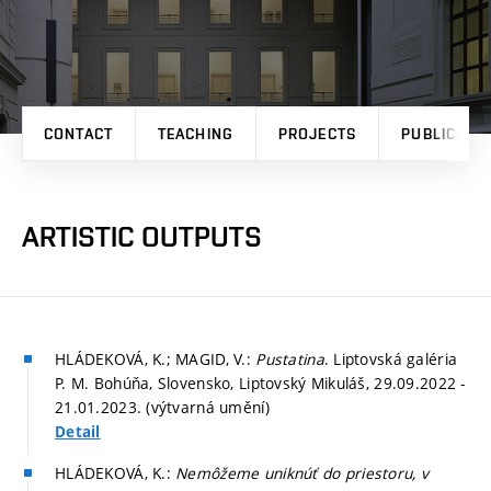
CONTACT
TEACHING
PROJECTS
PUBLICATI
ARTISTIC OUTPUTS
HLÁDEKOVÁ, K.; MAGID, V.:
Pustatina
. Liptovská galéria
P. M. Bohúňa, Slovensko, Liptovský Mikuláš, 29.09.2022 -
21.01.2023. (výtvarná umění)
Detail
HLÁDEKOVÁ, K.:
Nemôžeme uniknúť do priestoru, v