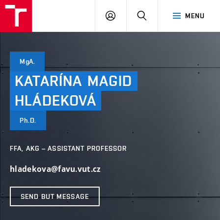
VUT
LOG
SEARCH
MENU
IN
MgA.
KATARÍNA
MAGID
HLÁDEKOVÁ
Ph.D.
FFA, AKG – ASSISTANT PROFESSOR
hladekova@favu.vut.cz
SEND BUT MESSAGE