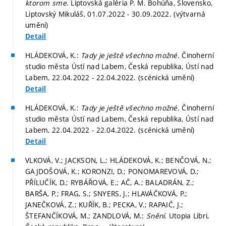
ktorom sme
. Liptovská galéria P. M. Bohúňa, Slovensko,
Liptovský Mikuláš, 01.07.2022 - 30.09.2022. (výtvarná
umění)
Detail
HLÁDEKOVÁ, K.:
Tady je ještě všechno možné
. Činoherní
studio města Ústí nad Labem, Česká republika, Ústí nad
Labem, 22.04.2022 - 22.04.2022. (scénická umění)
Detail
HLÁDEKOVÁ, K.:
Tady je ještě všechno možné
. Činoherní
studio města Ústí nad Labem, Česká republika, Ústí nad
Labem, 22.04.2022 - 22.04.2022. (scénická umění)
Detail
VLKOVÁ, V.; JACKSON, L.; HLÁDEKOVÁ, K.; BENČOVÁ, N.;
GAJDOŠOVÁ, K.; KORONZI, D.; PONOMAREVOVÁ, D.;
PŘÍLUČÍK, D.; RYBÁŘOVÁ, E.; AČ, A.; BALADRÁN, Z.;
BARŠA, P.; FRAG, S.; SNYERS, J.; HLAVÁČKOVÁ, P.;
JANEČKOVÁ, Z.; KUŘÍK, B.; PECKA, V.; RAPAIČ, J.;
ŠTEFANČÍKOVÁ, M.; ZANDLOVÁ, M.:
Snění
. Utopia Libri,