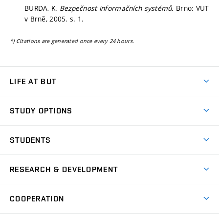
BURDA, K.
Bezpečnost informačních systémů.
Brno: VUT
v Brně, 2005.
s. 1.
*) Citations are generated once every 24 hours.
LIFE AT BUT
BUT Ambience
STUDY OPTIONS
Spaces
Join BUT
Dormitories
STUDENTS
Short-term studies
Refectories
Courses
Study Regulations
Going Abroad
Scholarships
Degree studies in English
RESEARCH & DEVELOPMENT
Sport
Study programmes
Personal Data Protection
Admission Office
Social Safety
Degree studies in Czech
Brno
Research & Development
Academic year schedule
Welcome week
Entrepreneurship Support
COOPERATION
E-application
at BUT
Practical guide
Final theses
Recognition of Foreign Education