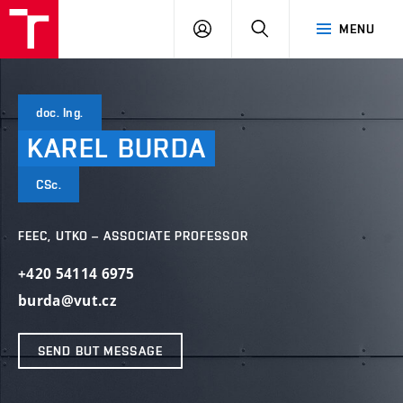
VUT
LOG
SEARCH
MENU
IN
doc. Ing.
KAREL
BURDA
CSc.
FEEC, UTKO – ASSOCIATE PROFESSOR
+420 54114 6975
burda@vut.cz
SEND BUT MESSAGE