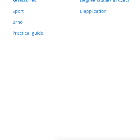
Refectories
Degree studies in Czech
Sport
E-application
Brno
Practical guide