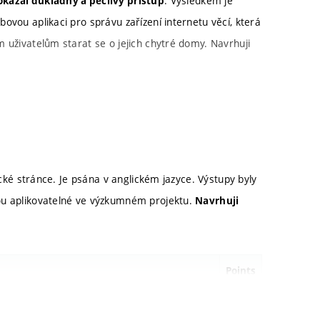
. Výsledkem je
okázal důkladný a pečlivý přístup
ebovou aplikaci pro správu zařízení internetu věcí, která
 uživatelům starat se o jejich chytré domy. Navrhuji
hnout a implementovat
responzivní systém pro
ické stránce. Je psána v anglickém jazyce. Výstupy byly
ením na prostředí chytrých domácností a
ou aplikovatelné ve výzkumném projektu.
Navrhuji
student nejprve
oblast
související
prozkoumal
IoT a
(
Smart Cities)
(
Digital Twins
)
města
, digitální dvojčata
studium vývoje aplikací, a to včetně současných
Points
t
RIoT
analyzoval stávající frontendovou aplikaci
a
li
, bylo primárně
prostředí RIoT obsahovalo frontend
stí
, a nikoli za účelem poskytnutí
backendu