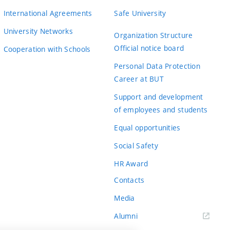
.
l@FIT
International Agreements
Safe University
yková a typografická úprava je
90
na vysoké
University Networks
Organization Structure
erenci Excel@FIT. Z publikačního hlediska budou
ly využil generativní umělou inteligenci, což
Official notice board
Cooperation with Schools
edků mého výzkumu.
ou použity špatné pomlčky. Dekorativní písmo
Personal Data Protection
zek 6.1 mohl být ve vektorech.
Career at BUT
Support and development
likace projektu RIoT.
95
Řešení hodnotím
of employees and students
onů.
Equal opportunities
Social Safety
.
jekt RIoT/Pocketix
HR Award
Contacts
Media
Alumni