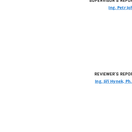
SUPERVISOR’S REPO
Ing. Petr J
REVIEWER’S REPO
Ing. Jiří Hynek, Ph