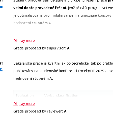
Student pracoval samostatně a v průběhu řešení práce
pr
RT
ohn
, jenž přináší progresivní w
velmi dobře provedené řešení
je optimalizovaná pro mobilní zařízení a umožňuje koncovým
hodnocení
.
stupněm A
Evaluation
Verbal classification
Display more
criteria
Grade proposed by supervisor:
A
Information
Cílem této bakalářské práce bylo navr
Bakalářská práce je kvalitní jak po teoretické, tak po prakt
RT
about
se zaměř
správu zařízení internetu věcí
.D.
publikovány na studentské konferenci Excel@FIT 2025 a js
assignment
nadšenecké instalace. Za tímto účelem 
hodnocení stupněm A.
zastřešující koncepty, jako jsou
chytrá 
a komunikační technologie. Následovalo 
Evaluation
Verbal classification
přístupů a jejich vlastností. Poté studen
criteria
Display more
(
GraphQL
). Ačko
poskytované rozhraní
Grade proposed by reviewer:
A
vyvinuto
možno
za účelem demonstrace