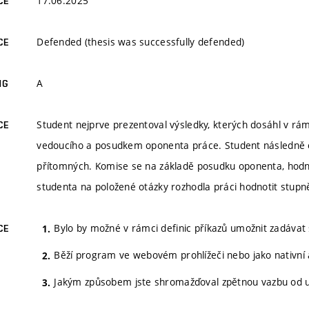
17.06.2025
CE
Defended (thesis was successfully defended)
CE
A
NG
Student nejprve prezentoval výsledky, kterých dosáhl v r
CE
vedoucího a posudkem oponenta práce. Student následně o
přítomných. Komise se na základě posudku oponenta, hod
studenta na položené otázky rozhodla práci hodnotit stup
Bylo by možné v rámci definic příkazů umožnit zadávat 
CE
Běží program ve webovém prohlížeči nebo jako nativní a
Jakým způsobem jste shromažďoval zpětnou vazbu od uži