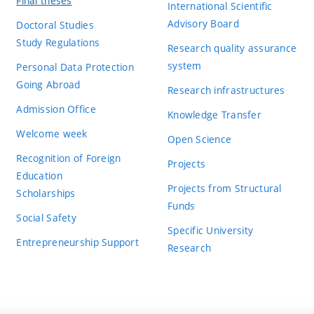
Final theses
completion
konference
prezentována
během
Exce
International Scientific
Advisory Board
Doctoral Studies
Formal
Práce je psána
. Jaz
v anglickém jazyce
Study Regulations
Research quality assurance
Publication
Student prezentoval své výstupy na konf
preparation of
. Student přiznává, že pro tyto úče
úrovni
system
Personal Data Protection
activity, awards
využity jako součást demonstrací výsl
a technical
nicméně považuji za přijatelné. Místy js
Going Abroad
Research infrastructures
report
v obrázcích 5.6 a 5.7 není vhodné. Obrá
Admission Office
Knowledge Transfer
Points proposed by supervisor:
98
Welcome week
Open Science
Realisation
Výstupem práce je nová verze webové ap
Recognition of Foreign
output
Oceňuji podporu mobilních telef
kladně.
Projects
Education
Projects from Structural
Scholarships
Funds
Usability of
Výstupy rozšiřují existující
výzkumný pro
Social Safety
results
Specific University
Entrepreneurship Support
Research
The extent to
assignment fulfilled
Evaluation level:
which the
requirements