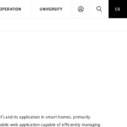
LOG
SEARCH
OPERATION
UNIVERSITY
CS
IN
oT) and its application in smart homes, primarily
bile web application capable of efficiently managing