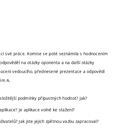
ámci své práce. Komise se poté seznámila s hodnocením
dpověděl na otázky oponenta a na další otázky
nocení vedoucího, přednesené prezentace a odpovědí
něm A.
složitější podmínky přípustných hodnot? Jak?
plikace? Je aplikace volně ke stažení?
vatelů? Jak jste jejich zpětnou vazbu zapracoval?