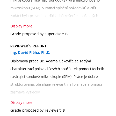
mikroskopu s rastrující sondou (SPM) a elektronového
mikroskopu (SEM). V rámci splnění požadavků a cílů
zadání byla provedena důkladná rešerše současných
metod a přístupů v oblasti měření a charakterizace
Display more
polovodičů, následovaná návrhem a realizací
Grade proposed by supervisor:
B
experimentů zaměřených na in-situ charakterizaci
REVIEWER’S REPORT
polovodičů. Adam Očkovič prokázal schopnost rychlého
Ing. David Pléha, Ph.D.
osvojení si tématu a orientace v problematice, kterou
Diplomová práce Bc. Adama Očkoviče se zabývá
zvládl pochytit za krátkou dobu během posledního
charakterizací polovodičových součástek pomocí technik
semestru studia.
rastrující sondové mikroskopie (SPM). Práce je dobře
strukturovaná, obsahuje relevantní informace a přináší
Postup a rozsah řešení byl adekvátní, použité metody
zajímavé výsledky.
SPM v kombinaci s elektronovým mikroskopem SEM byly
správně zvoleny. Metodologický přístup byl vhodně
Display more
Téma práce je aktuální a důležité pro oblast
vybrán s ohledem na povahu zkoumaných vzorků a cíle
Grade proposed by reviewer:
B
mikroelektroniky a elektronové mikroskopie. Výběr