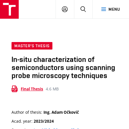
VUT
LOG
SEARCH
MENU
IN
MASTER'S THESIS
In-situ characterization of
semiconductors using scanning
probe microscopy techniques
4.6 MB
Final Thesis
Author of thesis:
Ing. Adam Očkovič
Acad. year:
2023/2024