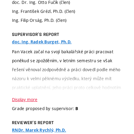
doc. Dr. Ing. Otto Fučík (člen)
Ing. František Grézl, Ph.D. (člen)
Ing. Filip Orság, Ph.D. (člen)
SUPERVISOR’S REPORT
doc. Ing. Radek Burget, Ph.D.
Pan Vacek začal na svojí bakalářské práci pracovat
poněkud se zpožděním, v letním semestru se však
řešení věnoval zodpovědně a práci dovedl podle mého
názoru k velmi pěknému výsledku, který může mít
praktické uplatnění. Jeho práci proto celkově hodnotím
jako mírně nadprůměrnou.
Display more
Grade proposed by supervisor:
B
Evaluation
Verbal classification
REVIEWER’S REPORT
criteria
RNDr. Marek Rychlý, Ph.D.