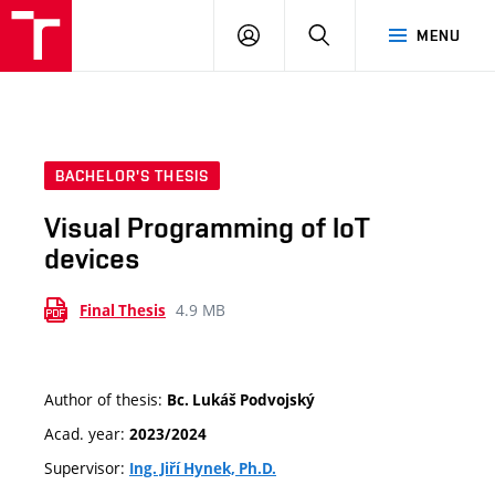
VUT
LOG
SEARCH
MENU
IN
BACHELOR'S THESIS
Visual Programming of IoT
devices
4.9 MB
Final Thesis
Author of thesis:
Bc. Lukáš Podvojský
Acad. year:
2023/2024
Supervisor:
Ing. Jiří Hynek, Ph.D.