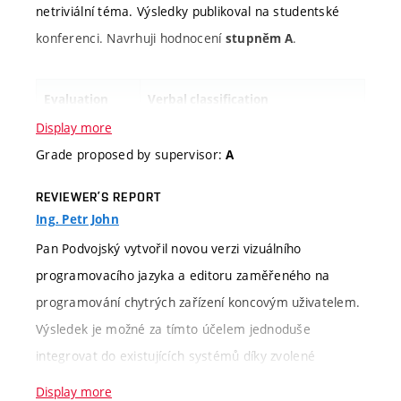
netriviální téma. Výsledky publikoval na studentské
konferenci. Navrhuji hodnocení
.
stupněm A
Evaluation
Verbal classification
criteria
Display more
Grade proposed by supervisor:
A
Information
Zadání bakalářské práce vzniklo v
about
návaznosti na výstupy projektu
REVIEWER’S REPORT
Ing. Petr John
assignment
řešeného ve spolupráci s firmou
Logimic [1]. Cílem práce bylo
Pan Podvojský vytvořil novou verzi vizuálního
navrhnout a implementovat novou
programovacího jazyka a editoru zaměřeného na
verzi vizuálního editoru pro tvorbu
programování chytrých zařízení koncovým uživatelem.
jednoduchých programů určených
Výsledek je možné za tímto účelem jednoduše
pro chytrá zařízení. Student se
integrovat do existujících systémů díky zvolené
musel seznámit s problematikou
technologii. Navrhuji hodnocení stupněm A.
Display more