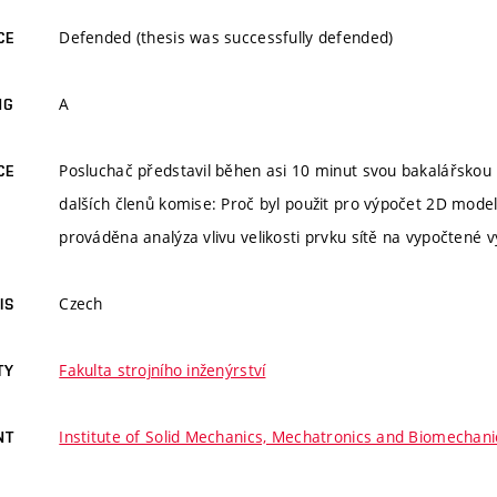
Defended (thesis was successfully defended)
CE
A
NG
Posluchač představil běhen asi 10 minut svou bakalářskou
CE
dalších členů komise: Proč byl použit pro výpočet 2D model
prováděna analýza vlivu velikosti prvku sítě na vypočtené v
Czech
IS
Fakulta strojního inženýrství
TY
Institute of Solid Mechanics, Mechatronics and Biomechani
NT