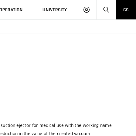
LOG
SEARCH
OPERATION
UNIVERSITY
CS
IN
e suction ejector for medical use with the working name
reduction in the value of the created vacuum