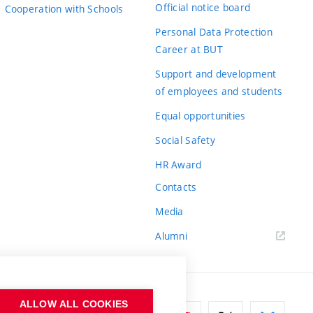
Grade
Official notice board
Cooperation with Schools
B
Personal Data Protection
Career at BUT
B
Support and development
of employees and students
B
Equal opportunities
C
Social Safety
A
HR Award
Contacts
C
Media
B
Alumni
B
ALLOW ALL COOKIES
použita pro daný výpočet.