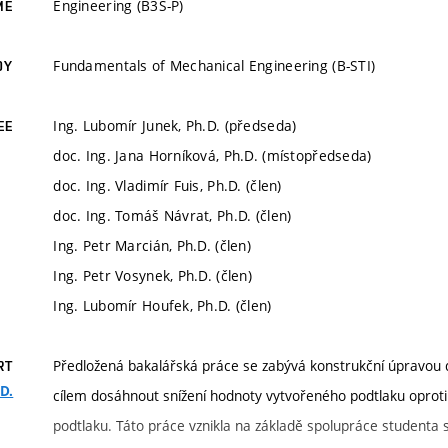
Engineering (B3S-P)
ME
Fundamentals of Mechanical Engineering (B-STI)
DY
Ing. Lubomír Junek, Ph.D. (předseda)
EE
doc. Ing. Jana Horníková, Ph.D. (místopředseda)
doc. Ing. Vladimír Fuis, Ph.D. (člen)
doc. Ing. Tomáš Návrat, Ph.D. (člen)
Ing. Petr Marcián, Ph.D. (člen)
Ing. Petr Vosynek, Ph.D. (člen)
Ing. Lubomír Houfek, Ph.D. (člen)
Předložená bakalářská práce se zabývá konstrukční úpravou d
RT
D.
cílem dosáhnout snížení hodnoty vytvořeného podtlaku oproti
podtlaku. Táto práce vznikla na základě spolupráce studenta 