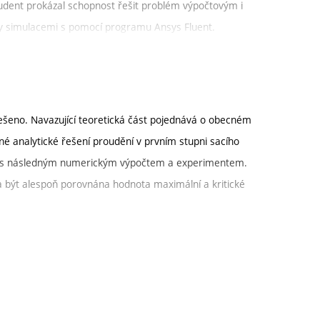
tudent prokázal schopnost řešit problém výpočtovým i
ny simulacemi s pomocí programu Ansys Fluent.
elkově práci hodnotím stupněm A.
Grade
řešeno. Navazující teoretická část pojednává o obecném
A
é analytické řešení proudění v prvním stupni sacího
A
ání s následným numerickým výpočtem a experimentem.
la být alespoň porovnána hodnota maximální a kritické
A
A
provést relativně kvalitní CFD výpočty jednotlivých
eným měřením. Prezentované výsledky jsou kriticky
A
A