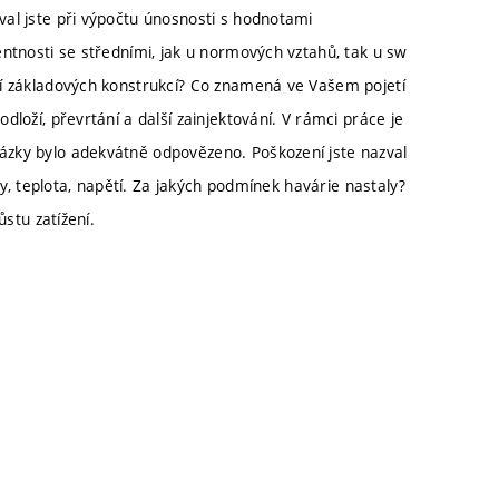
al jste při výpočtu únosnosti s hodnotami
ntnosti se středními, jak u normových vztahů, tak u sw
ní základových konstrukcí? Co znamená ve Vašem pojetí
loží, převrtání a další zainjektování. V rámci práce je
zky bylo adekvátně odpovězeno. Poškození jste nazval
ny, teplota, napětí. Za jakých podmínek havárie nastaly?
ůstu zatížení.