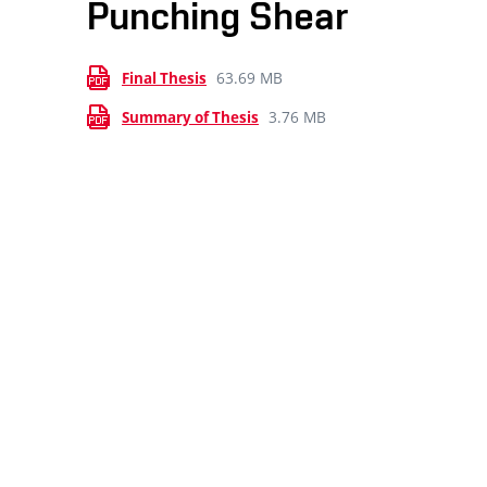
Punching Shear
63.69 MB
Final Thesis
3.76 MB
Summary of Thesis