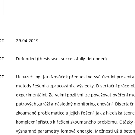
29.04.2019
CE
Defended (thesis was successfully defended)
CE
Uchazeč Ing. Jan Nováček přednesl ve své úvodní prezentaci 
CE
metody řešení a zpracování a výsledky. Disertační práce obs
experimentální. Za velmi pozitivní lze považovat ověření m
patrových garáží a následný monitoring chování. Disertační
zkoumané problematice a jejich řešení, jak z hlediska teore
komplexní přístup k řešení zkoumaného problému. Otázky 
významné parametry, lomová energie. Možnosti užití betonu