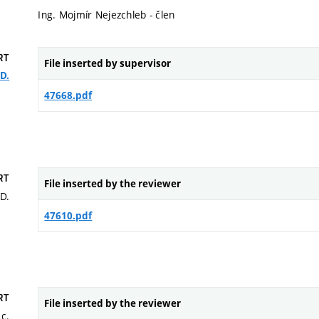
Ing. Mojmír Nejezchleb - člen
RT
File inserted by supervisor
.D.
47668.pdf
RT
File inserted by the reviewer
.D.
47610.pdf
RT
File inserted by the reviewer
Sc.