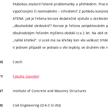
hlubokou znalostí řešené problematiky a přehledem. Pracov
výpočtovými či nominálními – středními? Z pohledu konziste
ATENA. Jak je řešena koroze dodatečné výztuže u zesilová
„dlouhodobé sledování“? Koroze je řešena zainjektováním pod
dlouhodobým řešením myšleno období cca 2 let. Na obě otá
„náhlé křehké“. U oceli má na křehký lom vliv velikost trhli
V jednom případě se jednalo o vliv teploty, ve druhém vliv r
Czech
IS
Fakulta stavební
TY
Institute of Concrete and Masonry Structures
NT
Civil Engineering (D-K-C-SI (N))
ME