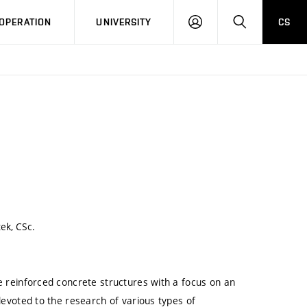
LOG
SEARCH
OPERATION
UNIVERSITY
CS
IN
tek, CSc.
he reinforced concrete structures with a focus on an
 devoted to the research of various types of