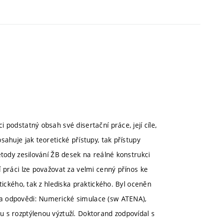
podstatný obsah své disertační práce, její cíle,
ahuje jak teoretické přístupy, tak přístupy
etody zesilování ŽB desek na reálné konstrukci
 práci lze považovat za velmi cenný přínos ke
tického, tak z hlediska praktického. Byl oceněn
a odpovědi: Numerické simulace (sw ATENA),
 s rozptýlenou výztuží. Doktorand zodpovídal s