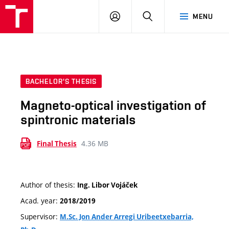
VUT
LOG
SEARCH
MENU
IN
BACHELOR'S THESIS
Magneto-optical investigation of
spintronic materials
4.36 MB
Final Thesis
Author of thesis:
Ing. Libor Vojáček
Acad. year:
2018/2019
Supervisor:
M.Sc. Jon Ander Arregi Uribeetxebarria,