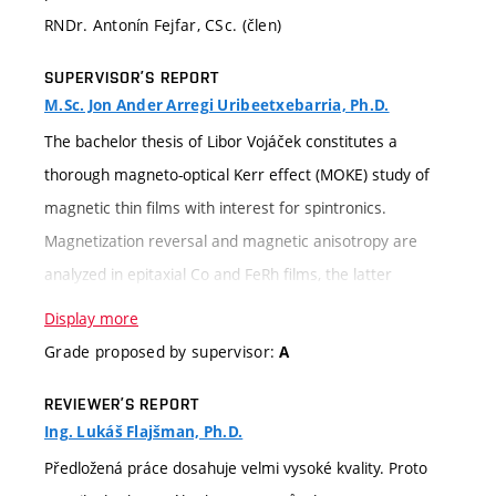
RNDr. Antonín Fejfar, CSc. (člen)
SUPERVISOR’S REPORT
M.Sc. Jon Ander Arregi Uribeetxebarria, Ph.D.
The bachelor thesis of Libor Vojáček constitutes a
thorough magneto-optical Kerr effect (MOKE) study of
magnetic thin films with interest for spintronics.
Magnetization reversal and magnetic anisotropy are
analyzed in epitaxial Co and FeRh films, the latter
showing a magnetic phase transition of high interest.
Display more
The thesis includes a rigorous presentation of the
Grade proposed by supervisor:
A
electromagnetic theory behind magneto-optical effects,
REVIEWER’S REPORT
accounting for detection strategies leading to the use of
Ing. Lukáš Flajšman, Ph.D.
MOKE in practice. The student successfully developed on
Předložená práce dosahuje velmi vysoké kvality. Proto
his own a robust MOKE setup for automated