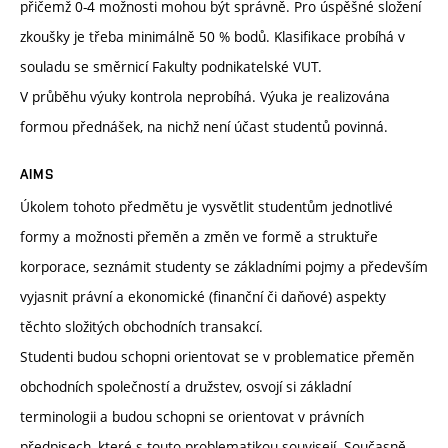
přičemž 0-4 možnosti mohou být správně. Pro úspěšné složení
zkoušky je třeba minimálně 50 % bodů. Klasifikace probíhá v
souladu se směrnicí Fakulty podnikatelské VUT.
V průběhu výuky kontrola neprobíhá. Výuka je realizována
formou přednášek, na nichž není účast studentů povinná.
AIMS
Úkolem tohoto předmětu je vysvětlit studentům jednotlivé
formy a možnosti přeměn a změn ve formě a struktuře
korporace, seznámit studenty se základními pojmy a především
vyjasnit právní a ekonomické (finanční či daňové) aspekty
těchto složitých obchodních transakcí.
Studenti budou schopni orientovat se v problematice přeměn
obchodních společností a družstev, osvojí si základní
terminologii a budou schopni se orientovat v právních
předpisech, které s touto problematikou souvisejí. Současně