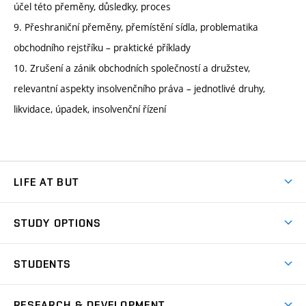
účel této přeměny, důsledky, proces
9. Přeshraniční přeměny, přemístění sídla, problematika
obchodního rejstříku – praktické příklady
10. Zrušení a zánik obchodních společností a družstev,
relevantní aspekty insolvenčního práva – jednotlivé druhy,
likvidace, úpadek, insolvenční řízení
LIFE AT BUT
BUT Ambience
STUDY OPTIONS
Spaces
Join BUT
Dormitories
STUDENTS
Short-term studies
Refectories
Courses
Study Regulations
Going Abroad
Scholarships
Degree studies in English
RESEARCH & DEVELOPMENT