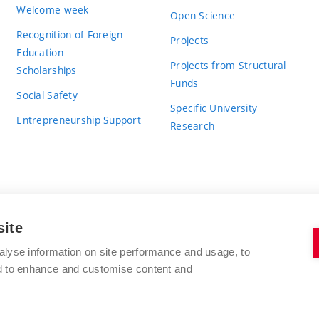
Welcome week
Open Science
Recognition of Foreign
Projects
Education
Projects from Structural
Scholarships
Funds
Social Safety
Specific University
Entrepreneurship Support
Research
site
BRNO UNIVERSITY OF TECHNOLOGY
alyse information on site performance and usage, to
nd to enhance and customise content and
Antonínská 548/1
www.vut.cz
602 00 Brno
vut@vutbr.cz
Czech Republic