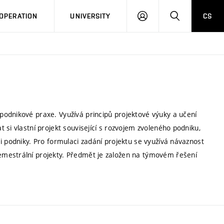
LOG
SEARCH
OPERATION
UNIVERSITY
CS
IN
odnikové praxe. Využívá principů projektové výuky a učení
si vlastní projekt související s rozvojem zvoleného podniku,
i podniky. Pro formulaci zadání projektu se využívá návaznost
mestrální projekty. Předmět je založen na týmovém řešení