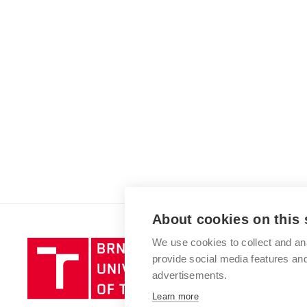
About cookies on this 
We use cookies to collect and an
Brno
provide social media features a
University
advertisements.
of
Technology
Learn more