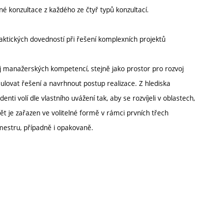
 konzultace z každého ze čtyř typů konzultací.
ktických dovedností při řešení komplexních projektů
j manažerských kompetencí, stejně jako prostor pro rozvoj
ulovat řešení a navrhnout postup realizace. Z hlediska
nti volí dle vlastního uvážení tak, aby se rozvíjeli v oblastech,
ět je zařazen ve volitelné formě v rámci prvních třech
mestru, případně i opakovaně.