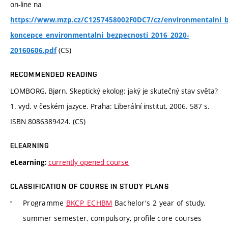
on-line na
https://www.mzp.cz/C1257458002F0DC7/cz/environmentalni_b
koncepce_environmentalni_bezpecnosti_2016_2020-
(CS)
20160606.pdf
RECOMMENDED READING
LOMBORG, Bjørn. Skeptický ekolog: jaký je skutečný stav světa?
1. vyd. v českém jazyce. Praha: Liberální institut, 2006. 587 s.
ISBN 8086389424. (CS)
ELEARNING
currently opened course
eLearning:
CLASSIFICATION OF COURSE IN STUDY PLANS
Programme
BKCP_ECHBM
Bachelor's 2 year of study,
summer semester, compulsory, profile core courses