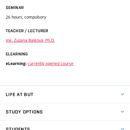
SEMINAR
26 hours, compulsory
TEACHER / LECTURER
Ing. Zuzana Balgová, Ph.D.
ELEARNING
currently opened course
eLearning:
LIFE AT BUT
BUT Ambience
STUDY OPTIONS
Spaces
Join BUT
Dormitories
STUDENTS