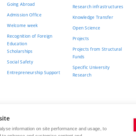
Going Abroad
Research infrastructures
Admission Office
Knowledge Transfer
Welcome week
Open Science
Recognition of Foreign
Projects
Education
Projects from Structural
Scholarships
Funds
Social Safety
Specific University
Entrepreneurship Support
Research
site
BRNO UNIVERSITY OF TECHNOLOGY
alyse information on site performance and usage, to
nd to enhance and customise content and