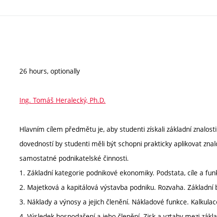
26 hours, optionally
Ing. Tomáš Heralecký, Ph.D.
Hlavním cílem předmětu je, aby studenti získali základní znalos
dovedností by studenti měli být schopni prakticky aplikovat zna
samostatné podnikatelské činnosti.
1. Základní kategorie podnikové ekonomiky. Podstata, cíle a fun
2. Majetková a kapitálová výstavba podniku. Rozvaha. Základní b
3. Náklady a výnosy a jejich členění. Nákladové funkce. Kalkulac
4. Výsledek hospodaření a jeho členění. Zisk a vztahy mezi zák