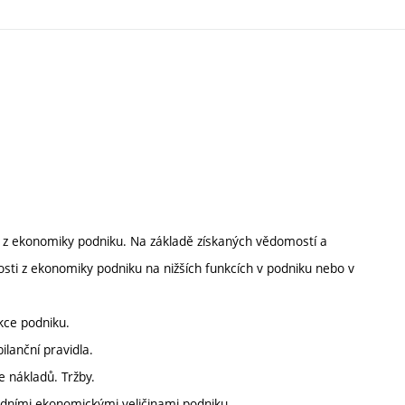
ti z ekonomiky podniku. Na základě získaných vědomostí a
losti z ekonomiky podniku na nižších funkcích v podniku nebo v
kce podniku.
ilanční pravidla.
e nákladů. Tržby.
ladními ekonomickými veličinami podniku.