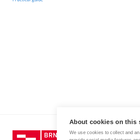
About cookies on this 
We use cookies to collect and an
Brno
provide social media features a