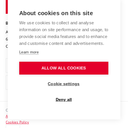
of
Entrepreneurial University / ContriBUTe
Knowledge Transfer
University Networks
About cookies on this site
Technology
Safe University
Open Science
Cooperation with Schools
We use cookies to collect and analyse
BRNO UNIVERSITY OF TECHNOLOGY
Organization Structure
Projects
information on site performance and usage, to
Antonínská 548/1
www.vut.cz
provide social media features and to enhance
Projects from Structural Funds
602 00 Brno
vut@vutbr.cz
Official notice board
and customise content and advertisements.
Czech Republic
Specific University Research
Personal Data Protection
Learn more
Career at BUT
ALLOW ALL COOKIES
Support and development of employees and students
Equal opportunities
Cookie settings
Social Safety
Deny all
HR Award
Copyright © 2026 VUT
Accessibility Statement
Contacts
Cookies Policy