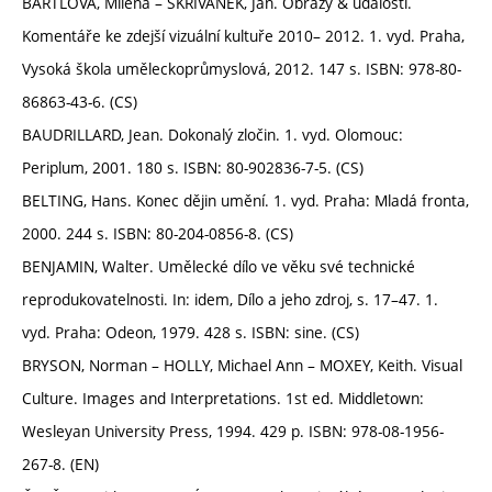
BARTLOVÁ, Milena – SKŘIVÁNEK, Jan. Obrazy & události.
Komentáře ke zdejší vizuální kultuře 2010– 2012. 1. vyd. Praha,
Vysoká škola uměleckoprůmyslová, 2012. 147 s. ISBN: 978-80-
86863-43-6. (CS)
BAUDRILLARD, Jean. Dokonalý zločin. 1. vyd. Olomouc:
Periplum, 2001. 180 s. ISBN: 80-902836-7-5. (CS)
BELTING, Hans. Konec dějin umění. 1. vyd. Praha: Mladá fronta,
2000. 244 s. ISBN: 80-204-0856-8. (CS)
BENJAMIN, Walter. Umělecké dílo ve věku své technické
reprodukovatelnosti. In: idem, Dílo a jeho zdroj, s. 17–47. 1.
vyd. Praha: Odeon, 1979. 428 s. ISBN: sine. (CS)
BRYSON, Norman – HOLLY, Michael Ann – MOXEY, Keith. Visual
Culture. Images and Interpretations. 1st ed. Middletown:
Wesleyan University Press, 1994. 429 p. ISBN: 978-08-1956-
267-8. (EN)