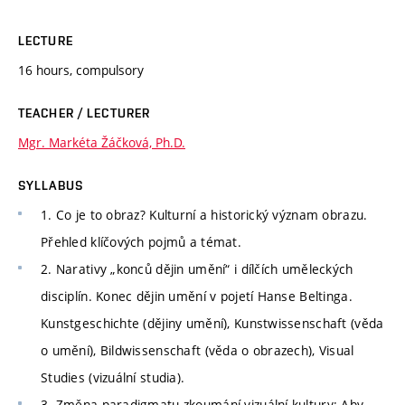
LECTURE
16 hours, compulsory
TEACHER / LECTURER
Mgr. Markéta Žáčková, Ph.D.
SYLLABUS
1. Co je to obraz? Kulturní a historický význam obrazu.
Přehled klíčových pojmů a témat.
2. Narativy „konců dějin umění“ i dílčích uměleckých
disciplín. Konec dějin umění v pojetí Hanse Beltinga.
Kunstgeschichte (dějiny umění), Kunstwissenschaft (věda
o umění), Bildwissenschaft (věda o obrazech), Visual
Studies (vizuální studia).
3. Změna paradigmatu zkoumání vizuální kultury: Aby