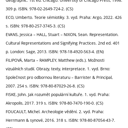
Geographic. 1st ed. Chicago: University of Chicago Press, 1998.
309 p. ISBN. 978-02-2649-724-2. (CS)
ECO, Umberto. Teorie sémiotiky. 3. vyd. Praha: Argo, 2022. 426
s. ISBN: 978-80-257-3745-3. (CS)
EVANS, Jessica – HALL, Stuart – NIXON, Sean. Representation.
Cultural Representations and Signifying Practices. 2nd ed. 401
p. London: Sage, 2013. ISBN: 978-18-4920-563-4. (EN)
FILIPOVÁ, Marta – RAMPLEY, Matthew (eds.). Možnosti
vizuálních studií. Obrazy, texty, interpretace. 1. vyd. Brno:
Společnost pro odbornou literaturu – Barrister & Principal,
2007. 254 s. ISBN: 978-80-87029-26-8. (CS)
FISKE, John. Jak rozumět populární kultuře. 1. vyd. Praha:
Akropolis, 2017. 319 s. ISBN: 978-80-7470-190-0. (CS)
FOUCAULT, Michel. Archeologie vědění. 2. vyd. Praha:
Herrmann & synové, 2016. 318 s. ISBN: 978-80-87054-43-7.