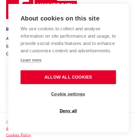
Sustainable university
University
Research infrastructures
International Agreements
of
Entrepreneurial University / ContriBUTe
Knowledge Transfer
University Networks
About cookies on this site
Technology
Safe University
Open Science
Cooperation with Schools
We use cookies to collect and analyse
BRNO UNIVERSITY OF TECHNOLOGY
Organization Structure
Projects
information on site performance and usage, to
Antonínská 548/1
www.vut.cz
provide social media features and to enhance
Projects from Structural Funds
602 00 Brno
vut@vutbr.cz
Official notice board
and customise content and advertisements.
Czech Republic
Specific University Research
Personal Data Protection
Learn more
Career at BUT
ALLOW ALL COOKIES
Support and development of employees and students
Equal opportunities
Cookie settings
Social Safety
Deny all
HR Award
Copyright © 2026 VUT
Accessibility Statement
Contacts
Cookies Policy