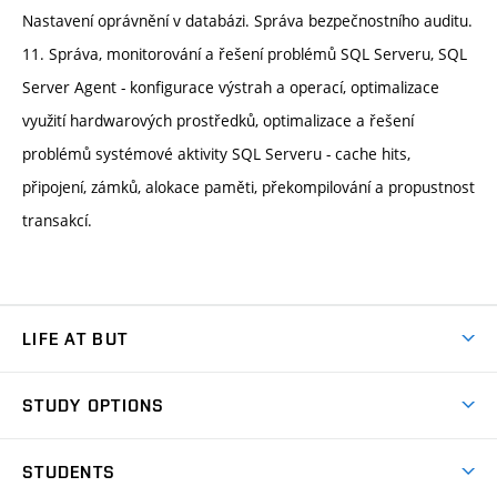
Nastavení oprávnění v databázi. Správa bezpečnostního auditu.
11. Správa, monitorování a řešení problémů SQL Serveru, SQL
Server Agent - konfigurace výstrah a operací, optimalizace
využití hardwarových prostředků, optimalizace a řešení
problémů systémové aktivity SQL Serveru - cache hits,
připojení, zámků, alokace paměti, překompilování a propustnost
transakcí.
LIFE AT BUT
BUT Ambience
STUDY OPTIONS
Spaces
Join BUT
Dormitories
STUDENTS
Short-term studies