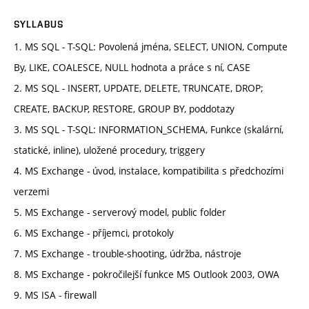
SYLLABUS
1. MS SQL - T-SQL: Povolená jména, SELECT, UNION, Compute
By, LIKE, COALESCE, NULL hodnota a práce s ní, CASE
2. MS SQL - INSERT, UPDATE, DELETE, TRUNCATE, DROP;
CREATE, BACKUP, RESTORE, GROUP BY, poddotazy
3. MS SQL - T-SQL: INFORMATION_SCHEMA, Funkce (skalární,
statické, inline), uložené procedury, triggery
4. MS Exchange - úvod, instalace, kompatibilita s předchozími
verzemi
5. MS Exchange - serverový model, public folder
6. MS Exchange - příjemci, protokoly
7. MS Exchange - trouble-shooting, údržba, nástroje
8. MS Exchange - pokročilejší funkce MS Outlook 2003, OWA
9. MS ISA - firewall