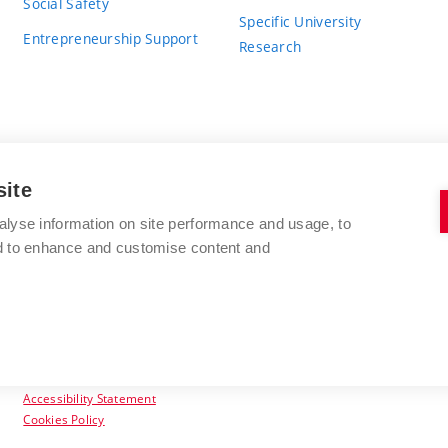
Social Safety
Specific University
Entrepreneurship Support
Research
site
BRNO UNIVERSITY OF TECHNOLOGY
alyse information on site performance and usage, to
nd to enhance and customise content and
Antonínská 548/1
www.vut.cz
602 00 Brno
vut@vutbr.cz
Czech Republic
Accessibility Statement
Cookies Policy