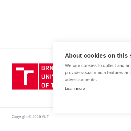
About cookies on this 
We use cookies to collect and an
Brno
provide social media features a
University
advertisements.
of
Technology
Learn more
Copyright © 2026 VUT