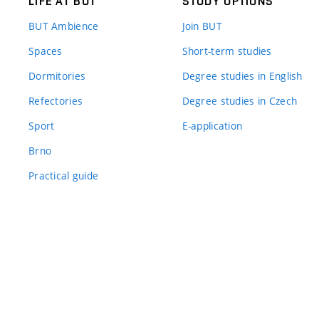
LIFE AT BUT
STUDY OPTIONS
BUT Ambience
Join BUT
Spaces
Short-term studies
Dormitories
Degree studies in English
Refectories
Degree studies in Czech
Sport
E-application
Brno
Practical guide