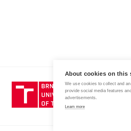
About cookies on this 
We use cookies to collect and an
Brno
provide social media features a
University
advertisements.
of
Technology
Learn more