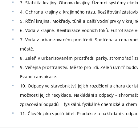
3. Stabilita krajiny. Obnova krajiny. Územní systémy ekolog
4. Ochrana krajiny a krajinného rázu. Rozšiřování zástavb
5. Říční krajina. Mokřady, tůně a další vodní prvky v kraji
6. Voda v krajině. Revitalizace vodních toků. Eutrofizace v
7. Voda v urbanizovaném prostředí. Spotřeba a cena vody.
městě.
8. Zeleň v urbanizovaném prostředí: parky, stromořadí, z
9. Veřejná prostranství. Město pro lidi. Zeleň uvnitř budov
Evapotranspirace.
10. Odpady ve stavebnictví, jejich rozdělení a charakteri
možnosti jejich recyklace. Nakládání s odpady – shromažď
zpracování odpadů – fyzikální, fyzikálně chemické a chem
11. Člověk jako spotřebitel. Produkce a nakládání s odpad