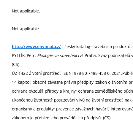
Not applicable.
Not applicable.
- český katalog stavebních produktů a 
http://www.envimat.cz/
PYTLÍK, Petr.
Ekologie ve stavebnictví
. Praha: Svaz podnikatelů 
(CS)
ÚZ 1422 Životní prostředí, ISBN: 978-80-7488-458-0, 2021.Publi
14 kapitol: obecně závazné právní předpisy (zákon o životním pr
ochrana ovzduší, přírody a krajiny; ochrana zemědělského půdní
ukončenou životností; posuzování vlivů na životní prostředí; na
organismy a produkty; prevence závažných havárií; integrovaná
zákonem je přehled jeho prováděcích předpisů. (CS)