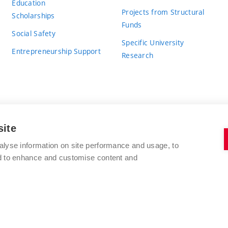
Education
Projects from Structural
Scholarships
Funds
Social Safety
Specific University
Entrepreneurship Support
Research
site
BRNO UNIVERSITY OF TECHNOLOGY
alyse information on site performance and usage, to
nd to enhance and customise content and
Antonínská 548/1
www.vut.cz
602 00 Brno
vut@vutbr.cz
Czech Republic