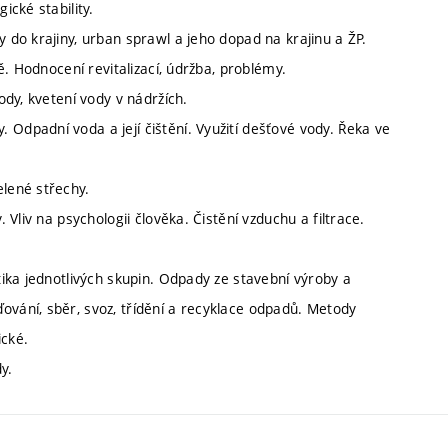
ické stability.
y do krajiny, urban sprawl a jeho dopad na krajinu a ŽP.
ně. Hodnocení revitalizací, údržba, problémy.
ody, kvetení vody v nádržích.
 Odpadní voda a její čištění. Využití dešťové vody. Řeka ve
elené střechy.
. Vliv na psychologii člověka. Čistění vzduchu a filtrace.
stika jednotlivých skupin. Odpady ze stavební výroby a
ování, sběr, svoz, třídění a recyklace odpadů. Metody
ické.
y.