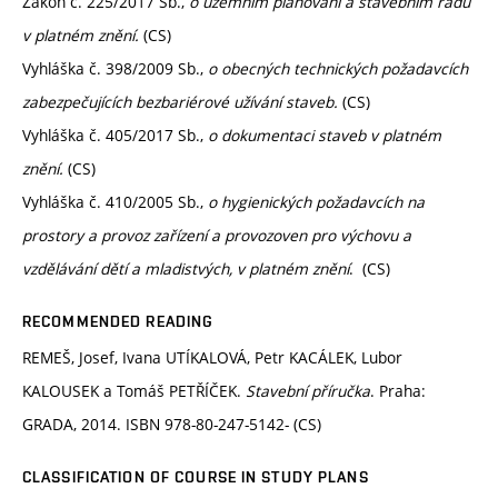
Zákon č. 225/2017 Sb.,
o územním plánování a stavebním řádu
v platném znění.
(CS)
Vyhláška č. 398/2009 Sb.,
o obecných technických požadavcích
zabezpečujících bezbariérové užívání staveb.
(CS)
Vyhláška č. 405/2017 Sb.,
o dokumentaci staveb v platném
znění.
(CS)
Vyhláška č. 410/2005 Sb.,
o hygienických požadavcích na
prostory a provoz zařízení a provozoven pro výchovu a
vzdělávání dětí a mladistvých, v platném znění
. (CS)
RECOMMENDED READING
REMEŠ, Josef, Ivana UTÍKALOVÁ, Petr KACÁLEK, Lubor
KALOUSEK a Tomáš PETŘÍČEK.
Stavební příručka
. Praha:
GRADA, 2014. ISBN 978-80-247-5142- (CS)
CLASSIFICATION OF COURSE IN STUDY PLANS