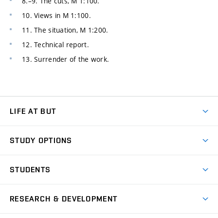
8.–9. The cuts, M 1:100.
10. Views in M 1:100.
11. The situation, M 1:200.
12. Technical report.
13. Surrender of the work.
LIFE AT BUT
BUT Ambience
STUDY OPTIONS
Spaces
Join BUT
Dormitories
STUDENTS
Short-term studies
Refectories
Courses
Study Regulations
Going Abroad
Scholarships
Degree studies in English
RESEARCH & DEVELOPMENT
Sport
Study programmes
Personal Data Protection
Admission Office
Social Safety
Degree studies in Czech
Brno