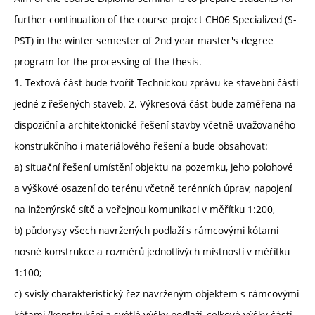
further continuation of the course project CH06 Specialized (S-
PST) in the winter semester of 2nd year master's degree
program for the processing of the thesis.
1. Textová část bude tvořit Technickou zprávu ke stavební části
jedné z řešených staveb. 2. Výkresová část bude zaměřena na
dispoziční a architektonické řešení stavby včetně uvažovaného
konstrukčního i materiálového řešení a bude obsahovat:
a) situační řešení umístění objektu na pozemku, jeho polohové
a výškové osazení do terénu včetně terénních úprav, napojení
na inženýrské sítě a veřejnou komunikaci v měřítku 1:200,
b) půdorysy všech navržených podlaží s rámcovými kótami
nosné konstrukce a rozměrů jednotlivých místností v měřítku
1:100;
c) svislý charakteristický řez navrženým objektem s rámcovými
kótami (konstrukční a světlé výšky podlaží, celkové výšky částí