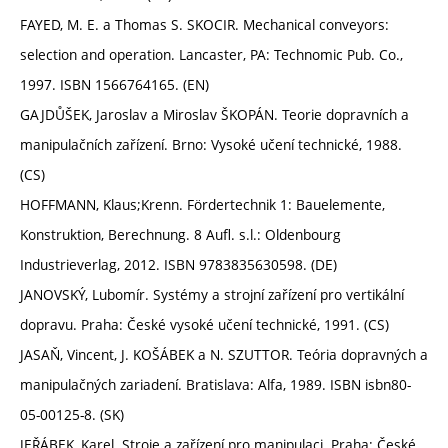
FAYED, M. E. a Thomas S. SKOCIR. Mechanical conveyors:
selection and operation. Lancaster, PA: Technomic Pub. Co.,
1997. ISBN 1566764165. (EN)
GAJDŮŠEK, Jaroslav a Miroslav ŠKOPÁN. Teorie dopravních a
manipulačních zařízení. Brno: Vysoké učení technické, 1988.
(CS)
HOFFMANN, Klaus;Krenn. Fördertechnik 1: Bauelemente,
Konstruktion, Berechnung. 8 Aufl. s.l.: Oldenbourg
Industrieverlag, 2012. ISBN 9783835630598. (DE)
JANOVSKÝ, Lubomír. Systémy a strojní zařízení pro vertikální
dopravu. Praha: České vysoké učení technické, 1991. (CS)
JASAŇ, Vincent, J. KOŠÁBEK a N. SZUTTOR. Teória dopravných a
manipulačných zariadení. Bratislava: Alfa, 1989. ISBN isbn80-
05-00125-8. (SK)
JEŘÁBEK, Karel. Stroje a zařízení pro manipulaci. Praha: České