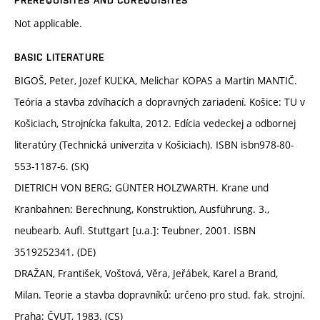
PREREQUISITES AND COREQUISITES
Not applicable.
BASIC LITERATURE
BIGOŠ, Peter, Jozef KUĽKA, Melichar KOPAS a Martin MANTIČ.
Teória a stavba zdvíhacích a dopravných zariadení. Košice: TU v
Košiciach, Strojnícka fakulta, 2012. Edícia vedeckej a odbornej
literatúry (Technická univerzita v Košiciach). ISBN isbn978-80-
553-1187-6. (SK)
DIETRICH VON BERG; GÜNTER HOLZWARTH. Krane und
Kranbahnen: Berechnung, Konstruktion, Ausführung. 3.,
neubearb. Aufl. Stuttgart [u.a.]: Teubner, 2001. ISBN
3519252341. (DE)
DRAŽAN, František, Voštová, Věra, Jeřábek, Karel a Brand,
Milan. Teorie a stavba dopravníků: určeno pro stud. fak. strojní.
Praha: ČVUT, 1983. (CS)