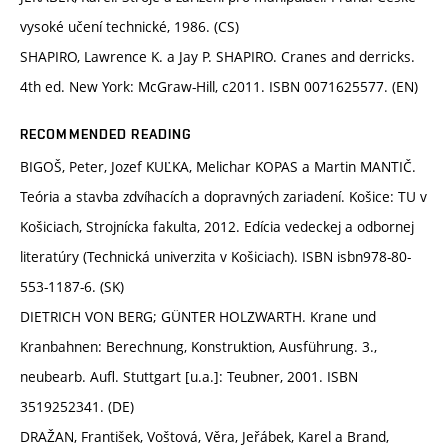
vysoké učení technické, 1986. (CS)
SHAPIRO, Lawrence K. a Jay P. SHAPIRO. Cranes and derricks.
4th ed. New York: McGraw-Hill, c2011. ISBN 0071625577. (EN)
RECOMMENDED READING
BIGOŠ, Peter, Jozef KUĽKA, Melichar KOPAS a Martin MANTIČ.
Teória a stavba zdvíhacích a dopravných zariadení. Košice: TU v
Košiciach, Strojnícka fakulta, 2012. Edícia vedeckej a odbornej
literatúry (Technická univerzita v Košiciach). ISBN isbn978-80-
553-1187-6. (SK)
DIETRICH VON BERG; GÜNTER HOLZWARTH. Krane und
Kranbahnen: Berechnung, Konstruktion, Ausführung. 3.,
neubearb. Aufl. Stuttgart [u.a.]: Teubner, 2001. ISBN
3519252341. (DE)
DRAŽAN, František, Voštová, Věra, Jeřábek, Karel a Brand,