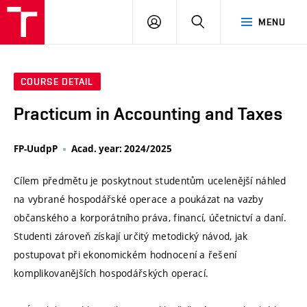
VUT
LOG
SEARCH
MENU
IN
COURSE DETAIL
Practicum in Accounting and Taxes
FP-UudpP
Acad. year: 2024/2025
Cílem předmětu je poskytnout studentům ucelenější náhled
na vybrané hospodářské operace a poukázat na vazby
občanského a korporátního práva, financí, účetnictví a daní.
Studenti zároveň získají určitý metodický návod, jak
postupovat při ekonomickém hodnocení a řešení
komplikovanějších hospodářských operací.