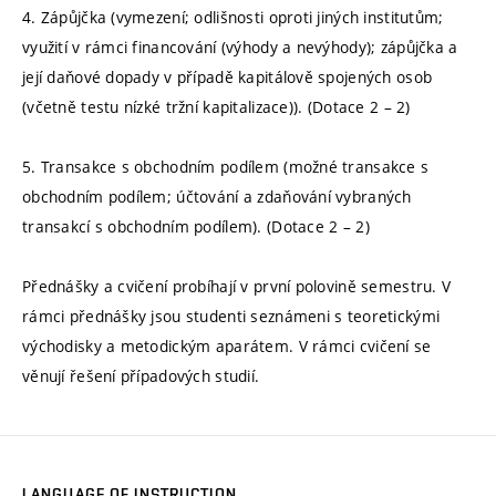
4. Zápůjčka (vymezení; odlišnosti oproti jiných institutům;
využití v rámci financování (výhody a nevýhody); zápůjčka a
její daňové dopady v případě kapitálově spojených osob
(včetně testu nízké tržní kapitalizace)). (Dotace 2 – 2)
5. Transakce s obchodním podílem (možné transakce s
obchodním podílem; účtování a zdaňování vybraných
transakcí s obchodním podílem). (Dotace 2 – 2)
Přednášky a cvičení probíhají v první polovině semestru. V
rámci přednášky jsou studenti seznámeni s teoretickými
východisky a metodickým aparátem. V rámci cvičení se
věnují řešení případových studií.
LANGUAGE OF INSTRUCTION