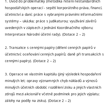
1. Úvod do problematiky (metodika řešení nestandardních
hospodářských operací - sepětí korporátního práva, financí,
účetnictví a daní; práce s vybranými právními informačními
systémy – ukázka; práce s judikaturou; využívání závěrů
uvedených v zápisech z jednání Koordinačního výboru;
Interpretace Národní účetní rady). (Dotace 2 – 2)
2. Transakce s cennými papíry (dělení cenných papírů v
účetnictví; oceňování cenných papírů; daně při transakcích s
cennými papíry). (Dotace 2 – 2)
3. Operace ve vlastním kapitálu (jiný výsledek hospodaření
minulých let; opravy významných chyb nákladů a výnosů
minulých účetních období; rozdělení zisku a jiných vlastních
zdrojů mezi akcionáře včetně podmínek pro jejich výplatu;
zálohy na podíly na zisku). (Dotace 2 – 2)