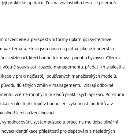
její praktické aplikace. Forma znalostního testu je písemná.
im osvědčené a perspektivní formy uplatňující systémově -
e pak témata, která jsou nosná a platná jako je leadership,
í s vizionáři, kteří budou formovat podobu byznysu. Cílem je
včetně souvislostí rozvoje managementu, předat jim znalosti a
plikace v praxi nejčastěji používaných manažerských modelů.
, původu důležitých změn v managementu. Získají odborné
mentu, včetně mnohých příkladů praktických aplikací. Porozumí
kají znalosti přístupů v hodnocení výkonnosti podniků a v
ního řízení a řízení inovací.
e, vyhodnocování, systematizace a práce na multidisciplinární
inovací identifikace příležitostí pro zlepšování a následných