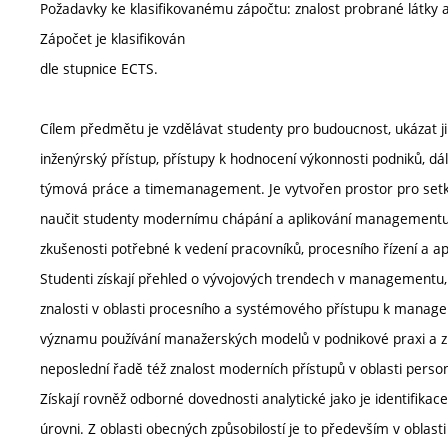
Požadavky ke klasifikovanému zápočtu: znalost probrané látky a 
Zápočet je klasifikován
dle stupnice ECTS.
Cílem předmětu je vzdělávat studenty pro budoucnost, ukázat j
inženýrský přístup, přístupy k hodnocení výkonnosti podniků, dál
týmová práce a timemanagement. Je vytvořen prostor pro setkán
naučit studenty modernímu chápání a aplikování managementu, 
zkušenosti potřebné k vedení pracovníků, procesního řízení a a
Studenti získají přehled o vývojových trendech v managementu
znalosti v oblasti procesního a systémového přístupu k manage
významu používání manažerských modelů v podnikové praxi a zís
neposlední řadě též znalost moderních přístupů v oblasti personál
Získají rovněž odborné dovednosti analytické jako je identifikac
úrovni. Z oblasti obecných způsobilostí je to především v oblasti 