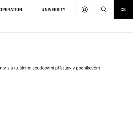
LOG
SEARCH
OPERATION
UNIVERSITY
CS
IN
enty s aktuálními soudobými přístupy v podnikovém