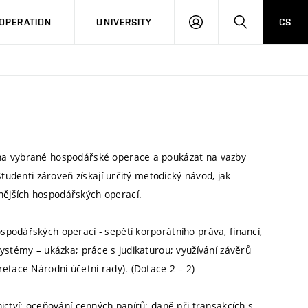
LOG
SEARCH
OPERATION
UNIVERSITY
CS
IN
 na vybrané hospodářské operace a poukázat na vazby
Studenti zároveň získají určitý metodický návod, jak
ějších hospodářských operací.
podářských operací - sepětí korporátního práva, financí,
ystémy – ukázka; práce s judikaturou; využívání závěrů
etace Národní účetní rady). (Dotace 2 – 2)
ictví; oceňování cenných papírů; daně při transakcích s