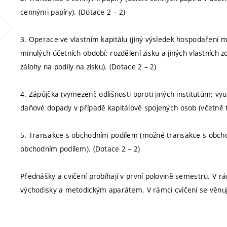
cennými papíry). (Dotace 2 – 2)
3. Operace ve vlastním kapitálu (jiný výsledek hospodaření 
minulých účetních období; rozdělení zisku a jiných vlastních 
zálohy na podíly na zisku). (Dotace 2 – 2)
4. Zápůjčka (vymezení; odlišnosti oproti jiných institutům; vyu
daňové dopady v případě kapitálově spojených osob (včetně tes
5. Transakce s obchodním podílem (možné transakce s obcho
obchodním podílem). (Dotace 2 – 2)
Přednášky a cvičení probíhají v první polovině semestru. V 
východisky a metodickým aparátem. V rámci cvičení se věnují