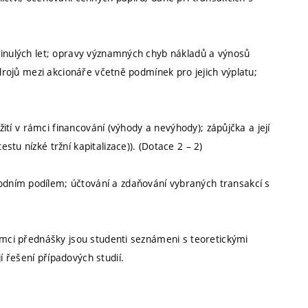
minulých let; opravy významných chyb nákladů a výnosů
zdrojů mezi akcionáře včetně podmínek pro jejich výplatu;
žití v rámci financování (výhody a nevýhody); zápůjčka a její
tu nízké tržní kapitalizace)). (Dotace 2 – 2)
dním podílem; účtování a zdaňování vybraných transakcí s
rámci přednášky jsou studenti seznámeni s teoretickými
 řešení případových studií.