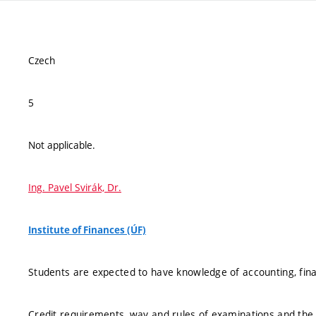
Czech
5
Not applicable.
Ing. Pavel Svirák, Dr.
Institute of Finances (ÚF)
Students are expected to have knowledge of accounting, finan
Credit requirements, way and rules of examinations and the fi