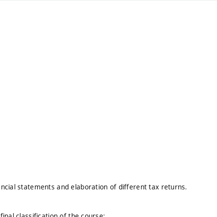
cial statements and elaboration of different tax returns.
nal classification of the course: