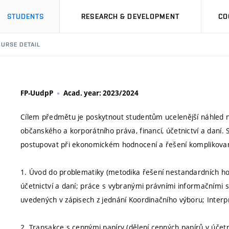
STUDENTS
RESEARCH & DEVELOPMENT
CO
URSE DETAIL
FP-UudpP
Acad. year: 2023/2024
Cílem předmětu je poskytnout studentům ucelenější náhled
občanského a korporátního práva, financí, účetnictví a daní. 
postupovat při ekonomickém hodnocení a řešení komplikovan
1. Úvod do problematiky (metodika řešení nestandardních hos
účetnictví a daní; práce s vybranými právními informačními s
uvedených v zápisech z jednání Koordinačního výboru; Interpr
2. Transakce s cennými papíry (dělení cenných papírů v účetn