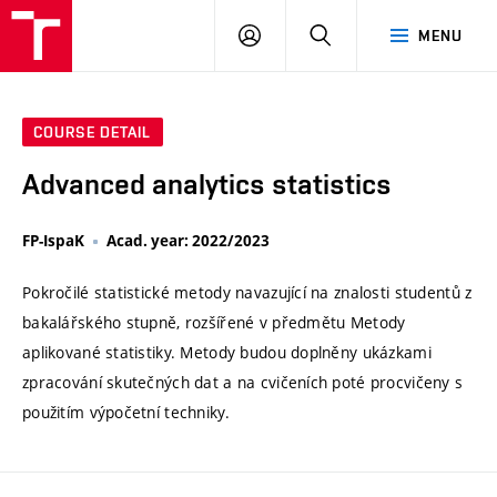
VUT
LOG
SEARCH
MENU
IN
COURSE DETAIL
Advanced analytics statistics
FP-IspaK
Acad. year: 2022/2023
Pokročilé statistické metody navazující na znalosti studentů z
bakalářského stupně, rozšířené v předmětu Metody
aplikované statistiky. Metody budou doplněny ukázkami
zpracování skutečných dat a na cvičeních poté procvičeny s
použitím výpočetní techniky.