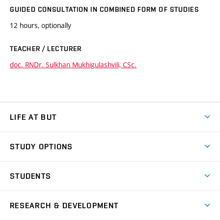
GUIDED CONSULTATION IN COMBINED FORM OF STUDIES
12 hours, optionally
TEACHER / LECTURER
doc. RNDr. Sulkhan Mukhigulashvili, CSc.
LIFE AT BUT
BUT Ambience
STUDY OPTIONS
Spaces
Join BUT
Dormitories
STUDENTS
Short-term studies
Refectories
Courses
Study Regulations
Going Abroad
Scholarships
Degree studies in English
RESEARCH & DEVELOPMENT
Sport
Study programmes
Personal Data Protection
Admission Office
Social Safety
Degree studies in Czech