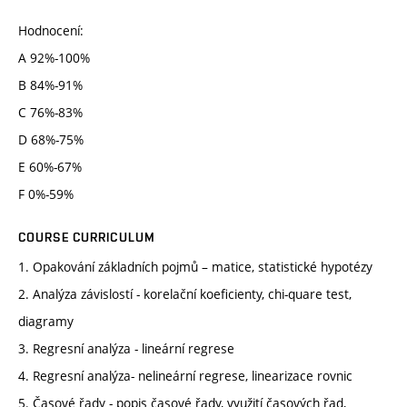
Hodnocení:
A 92%-100%
B 84%-91%
C 76%-83%
D 68%-75%
E 60%-67%
F 0%-59%
COURSE CURRICULUM
1. Opakování základních pojmů – matice, statistické hypotézy
2. Analýza závislostí - korelační koeficienty, chi-quare test,
diagramy
3. Regresní analýza - lineární regrese
4. Regresní analýza- nelineární regrese, linearizace rovnic
5. Časové řady - popis časové řady, využití časových řad,