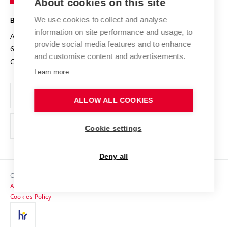
About cookies on this site
Technology
Safe University
Open Science
Cooperation with Schools
We use cookies to collect and analyse
BRNO UNIVERSITY OF TECHNOLOGY
Organization Structure
Projects
information on site performance and usage, to
Antonínská 548/1
www.vut.cz
provide social media features and to enhance
Projects from Structural Funds
602 00 Brno
vut@vutbr.cz
Official notice board
and customise content and advertisements.
Czech Republic
Specific University Research
Personal Data Protection
Learn more
Career at BUT
ALLOW ALL COOKIES
Support and development of employees and students
Equal opportunities
Cookie settings
Social Safety
Deny all
HR Award
Copyright © 2026 VUT
Accessibility Statement
Contacts
Cookies Policy
Media
Alumni